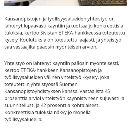
Kansanopistojen ja työllisyysalueiden yhteistyö on
lähtenyt lupaavasti käyntiin ja tuottaa jo konkreettisia
tuloksia, kertoo Sivistan ETEKA-hankkeessa toteutettu
kysely. Koulutuksia on toteutettu laajasti, ja yhteistyö
saa vastaajilta pääosin myönteisen arvion.
Yhteistyö on lähtenyt käyntiin pääosin myönteisesti,
kertoo ETEKA-hankkeen Kansanopistojen ja
työllisyysalueiden välinen yhteistyö -kysely, joka
toteutettiin yhteistyössä Suomen
Kansanopistoyhdistyksen kanssa. Vastaajista 45
prosenttia arvioi yhteistyön käynnistyneen sujuvasti ja
suunnitellusti ja 42 prosenttia kohtalaisesti.
Konkreettisia tuloksia näkyy jo monella
työllisyysalueella.