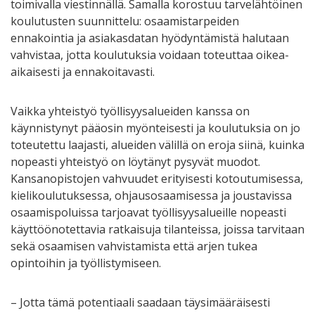
toimivalla viestinnällä. Samalla korostuu tarvelähtöinen
koulutusten suunnittelu: osaamistarpeiden
ennakointia ja asiakasdatan hyödyntämistä halutaan
vahvistaa, jotta koulutuksia voidaan toteuttaa oikea-
aikaisesti ja ennakoitavasti.
Vaikka yhteistyö työllisyysalueiden kanssa on
käynnistynyt pääosin myönteisesti ja koulutuksia on jo
toteutettu laajasti, alueiden välillä on eroja siinä, kuinka
nopeasti yhteistyö on löytänyt pysyvät muodot.
Kansanopistojen vahvuudet erityisesti kotoutumisessa,
kielikoulutuksessa, ohjausosaamisessa ja joustavissa
osaamispoluissa tarjoavat työllisyysalueille nopeasti
käyttöönotettavia ratkaisuja tilanteissa, joissa tarvitaan
sekä osaamisen vahvistamista että arjen tukea
opintoihin ja työllistymiseen.
– Jotta tämä potentiaali saadaan täysimääräisesti