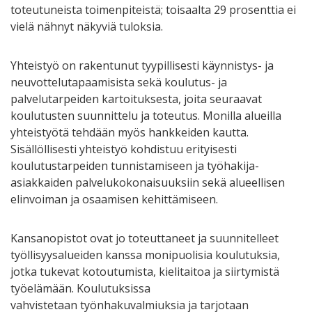
toteutuneista toimenpiteistä; toisaalta 29 prosenttia ei
vielä nähnyt näkyviä tuloksia.
Yhteistyö on rakentunut tyypillisesti käynnistys- ja
neuvottelutapaamisista sekä koulutus- ja
palvelutarpeiden kartoituksesta, joita seuraavat
koulutusten suunnittelu ja toteutus. Monilla alueilla
yhteistyötä tehdään myös hankkeiden kautta.
Sisällöllisesti yhteistyö kohdistuu erityisesti
koulutustarpeiden tunnistamiseen ja työhakija-
asiakkaiden palvelukokonaisuuksiin sekä alueellisen
elinvoiman ja osaamisen kehittämiseen.
Kansanopistot ovat jo toteuttaneet ja suunnitelleet
työllisyysalueiden kanssa monipuolisia koulutuksia,
jotka tukevat kotoutumista, kielitaitoa ja siirtymistä
työelämään. Koulutuksissa
vahvistetaan työnhakuvalmiuksia ja tarjotaan