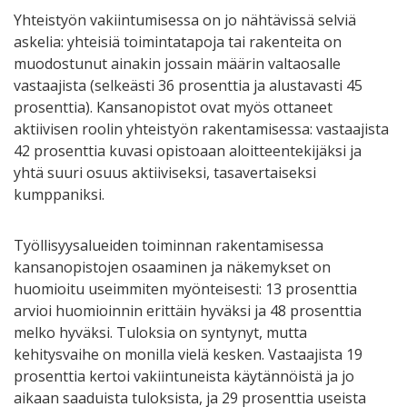
Yhteistyön vakiintumisessa on jo nähtävissä selviä
askelia: yhteisiä toimintatapoja tai rakenteita on
muodostunut ainakin jossain määrin valtaosalle
vastaajista (selkeästi 36 prosenttia ja alustavasti 45
prosenttia). Kansanopistot ovat myös ottaneet
aktiivisen roolin yhteistyön rakentamisessa: vastaajista
42 prosenttia kuvasi opistoaan aloitteentekijäksi ja
yhtä suuri osuus aktiiviseksi, tasavertaiseksi
kumppaniksi.
Työllisyysalueiden toiminnan rakentamisessa
kansanopistojen osaaminen ja näkemykset on
huomioitu useimmiten myönteisesti: 13 prosenttia
arvioi huomioinnin erittäin hyväksi ja 48 prosenttia
melko hyväksi. Tuloksia on syntynyt, mutta
kehitysvaihe on monilla vielä kesken. Vastaajista 19
prosenttia kertoi vakiintuneista käytännöistä ja jo
aikaan saaduista tuloksista, ja 29 prosenttia useista