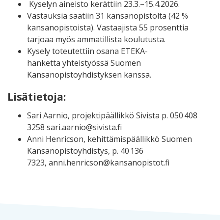
Kyselyn aineisto kerättiin 23.3.–15.4.2026.
Vastauksia saatiin 31 kansanopistolta (42 %
kansanopistoista). Vastaajista 55 prosenttia
tarjoaa myös ammatillista koulutusta.
Kysely toteutettiin osana ETEKA-
hanketta yhteistyössä Suomen
Kansanopistoyhdistyksen kanssa.
Lisätietoja:
Sari Aarnio, projektipäällikkö Sivista p. 050 408
3258 sari.aarnio@sivista.fi
Anni Henricson, kehittämispäällikkö Suomen
Kansanopistoyhdistys, p. 40 136
7323, anni.henricson@kansanopistot.fi