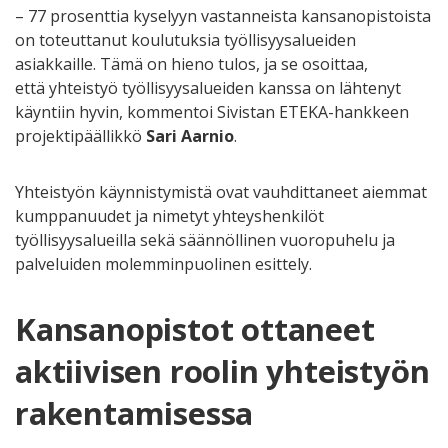
– 77 prosenttia kyselyyn vastanneista kansanopistoista
on toteuttanut koulutuksia työllisyysalueiden
asiakkaille. Tämä on hieno tulos, ja se osoittaa,
että yhteistyö työllisyysalueiden kanssa on lähtenyt
käyntiin hyvin, kommentoi Sivistan ETEKA-hankkeen
projektipäällikkö
Sari Aarnio
.
Yhteistyön käynnistymistä ovat vauhdittaneet aiemmat
kumppanuudet ja nimetyt yhteyshenkilöt
työllisyysalueilla sekä säännöllinen vuoropuhelu ja
palveluiden molemminpuolinen esittely.
Kansanopistot ottaneet
aktiivisen roolin yhteistyön
rakentamisessa