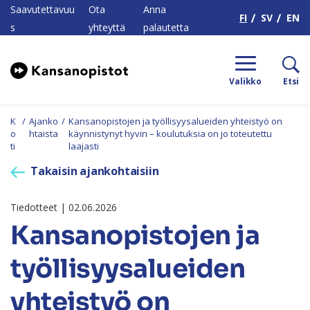
H
Saavutettavuu
Ota
Anna
FI
SV
EN
s
yhteyttä
palautetta
Valikko
Etsi
K
/
Ajanko
/
Kansanopistojen ja työllisyysalueiden yhteistyö on
o
htaista
käynnistynyt hyvin – koulutuksia on jo toteutettu
ti
laajasti
Takaisin ajankohtaisiin
Tiedotteet | 02.06.2026
Kansanopistojen ja
työllisyysalueiden
yhteistyö on