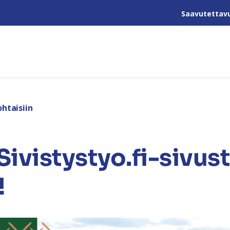
Saavutettav
htaisiin
ivistystyo.fi-sivus
!