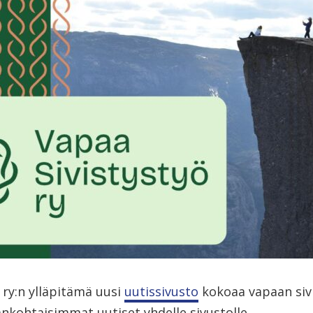
 ry:n ylläpitämä uusi
uutissivusto
kokoaa vapaan siv
nkohtaisimmat uutiset yhdelle sivustolle.