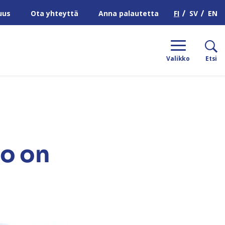
H
FI
SV
EN
uus
Ota yhteyttä
Anna palautetta
Valikko
Etsi
to on