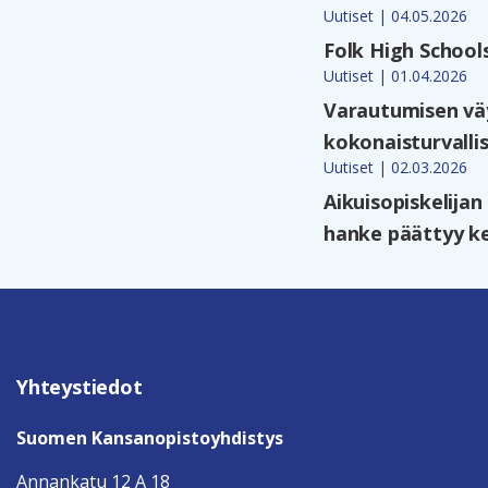
Uutiset | 04.05.2026
Folk High School
Uutiset | 01.04.2026
Varautumisen väy
kokonaisturvalli
Uutiset | 02.03.2026
Aikuisopiskelija
hanke päättyy ke
Yhteystiedot
Suomen Kansanopistoyhdistys
Annankatu 12 A 18