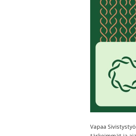
Vapaa Sivistystyö
tärkeimmät ja aja