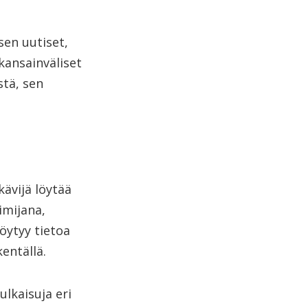
sen uutiset,
kansainväliset
stä, sen
kävijä löytää
imijana,
löytyy tietoa
entällä.
ulkaisuja eri