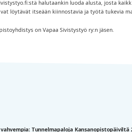
vistystyo.fi:stä halutaankin luoda alusta, josta kaik
uvat löytävät itseään kiinnostavia ja työtä tukevia ma
stoyhdistys on Vapaa Sivistystyö ry:n jäsen.
vahvempia: Tunnelmapaloja Kansanopistopäiviltä 