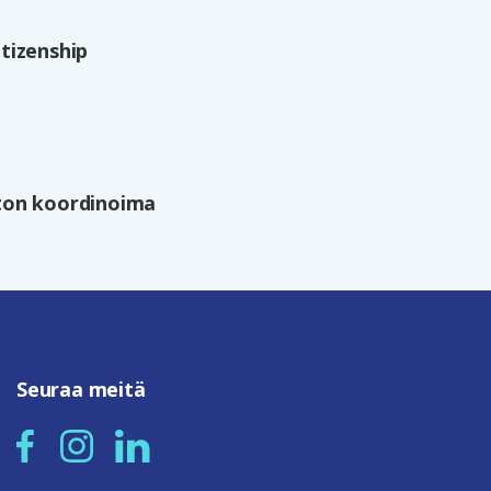
tizenship
ston koordinoima
Seuraa meitä