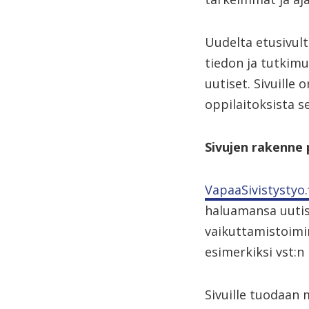
Uudelta etusivult
tiedon ja tutkimu
uutiset. Sivuille
oppilaitoksista s
Sivujen rakenne 
VapaaSivistystyo.
haluamansa uutise
vaikuttamistoimint
esimerkiksi vst:n
Sivuille tuodaan 