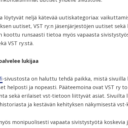
a löytyvät neljä kätevää uutiskategoriaa: vaikuttami
ksen uutiset, VST ry:n jäsenjärjestöjen uutiset sekä 
 on koottu runsaasti tietoa myös vapaasta sivistystyö
ekä VST ry:stä.
palvelee lukijaa
fi
-sivustosta on haluttu tehdä paikka, mistä sivuilla 
t helposti ja nopeasti. Pääteemoina ovat VST ry to
a sekä erilaiset vst-tietoon liittyvät asiat. Sivuilta 
 historiasta ja kestävän kehityksen näkymisestä vst-k
myös monipuolisesti vapaata sivistystyötä koskevia j