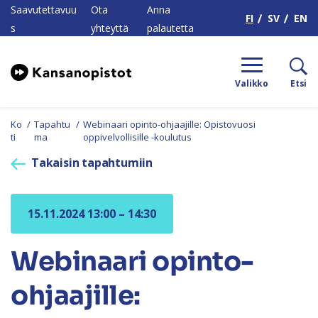
H
Saavutettavuu
Ota
Anna
FI
SV
EN
s
yhteyttä
palautetta
Valikko
Etsi
Ko
/
Tapahtu
/
Webinaari opinto-ohjaajille: Opistovuosi
ti
ma
oppivelvollisille -koulutus
Takaisin tapahtumiin
15.11.2024 13:00 – 14:30
Webinaari opinto-
ohjaajille: