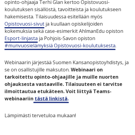
opinto-ohjaaja Terhi Glan kertoo Opistovuosi-
koulutuksen sisällöstä, tavoitteista ja koulutukseen
hakemisesta. Tilaisuudessa esitellään myös
Opistovuosi-sivut
ja kuullaan opiskelijoiden
kokemuksia sekä case-esimerkit AhlmanEdu opiston
Esport-linjasta
ja Pohjois-Savon opiston
#munvuosielämyksiä Opistovuosi-koulutuksesta
.
Webinaarin järjestää Suomen Kansanopistoyhdistys, ja
se on osallistujille maksuton.
Webinaari on
tarkoitettu opinto-ohjaajille ja muille nuorten
ohjauksesta vastaaville. Tilaisuuteen ei tarvitse
ilmoittautua etukäteen. Voit liittyä Teams-
webinaariin
tästä linkistä
.
Lämpimästi tervetuloa mukaan!