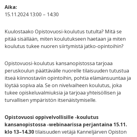
Aika:
15.11.2024 13:00 – 14:30
Kuulostaako Opistovuosi-koulutus tutulta? Mitä se
pitää sisällään, miten koulutukseen haetaan ja miten
koulutus tukee nuoren siirtymistä jatko-opintoihin?
Opistovuosi-koulutus kansanopistossa tarjoaa
peruskoulun päättävälle nuorelle tilaisuuden tutustua
itseä kiinnostaviin opintoihin, pohtia elämänsuuntaa ja
löytää sopiva ala. Se on nivelvaiheen koulutus, joka
tukee opiskeluvalmiuksia ja tarjoaa yhteisöllisen ja
turvallisen ympäristön itsenäistymiselle.
Opistovuosi oppivelvollisille -koulutus
kansanopistossa -webinaarissa perjantaina 15.11.
klo 13–14.30
tilaisuuden vetäjä Kanneljärven Opiston