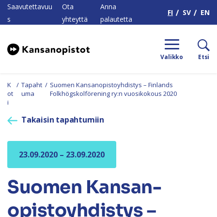
H
Saavutettavuu
Ota
Anna
FI
SV
EN
s
yhteyttä
palautetta
Valikko
Etsi
K
/
Tapaht
/
Suomen Kansan­opisto­yhdistys – Finlands
ot
uma
Folkhögskolförening ry:n vuosikokous 2020
i
Takaisin tapahtumiin
23.09.2020 – 23.09.2020
Suomen Kansan­
opisto­yhdistys –