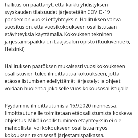
hallitus on päättänyt, että kaikki yhdistyksen
syyskauden tilaisuudet järjestetään COVID-19
pandemian vuoksi etäyhteyksin. Hallituksen vahva
suositus on, että vuosikokoukseen osallistutaan
etäyhteyksiä käyttämällä. Kokouksen tekninen
järjestämispaikka on Laajasalon opisto (Kuukiventie 6,
Helsinki).
Hallituksen päätöksen mukaisesti vuosikokoukseen
osallistuvien tulee ilmoittautua kokoukseen, jotta
etäosallistumisen edellyttämät järjestelyt ja ohjeet
voidaan huolehtia jokaiselle vuosikokousosallistujalle.
Pyydämme ilmoittautumisia 16.9.2020 mennessä.
Ilmoittautuneille toimitetaan etäosallistumista koskeva
ohjeistus. Mikäli osallistuminen etäyhteyksin ei ole
mahdollista, voi kokoukseen osallistua myös
kokouksen teknisessä järjestämispaikassa.