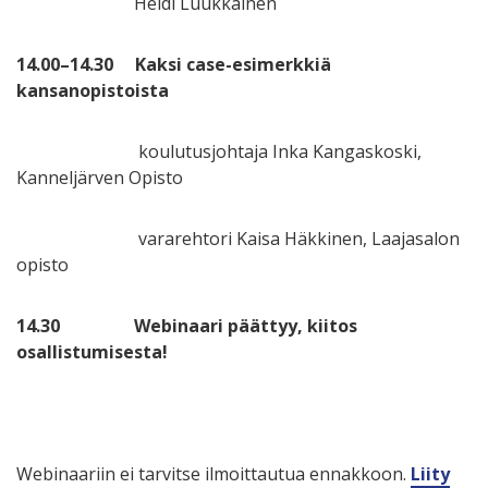
Heidi Luukkainen
14.00–14.30 Kaksi case-esimerkkiä
kansanopistoista
koulutusjohtaja Inka Kangaskoski,
Kanneljärven Opisto
vararehtori Kaisa Häkkinen, Laajasalon
opisto
14.30 Webinaari päättyy, kiitos
osallistumisesta!
Webinaariin ei tarvitse ilmoittautua ennakkoon.
Liity