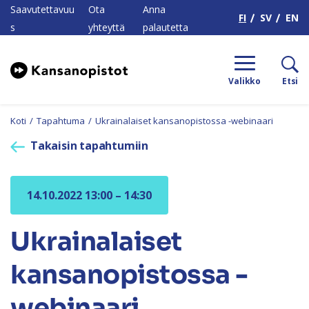
H
Saavutettavuu
Ota
Anna
FI
SV
EN
s
yhteyttä
palautetta
Valikko
Etsi
Koti
/
Tapahtuma
/
Ukrainalaiset kansanopistossa -webinaari
Takaisin tapahtumiin
14.10.2022 13:00 – 14:30
Ukrainalaiset
kansanopistossa -
webinaari