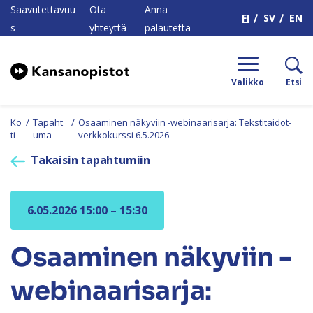
H
Saavutettavuu
Ota
Anna
FI
SV
EN
s
yhteyttä
palautetta
Valikko
Etsi
Ko
/
Tapaht
/
Osaaminen näkyviin -webinaarisarja: Tekstitaidot-
ti
uma
verkkokurssi 6.5.2026
Takaisin tapahtumiin
6.05.2026 15:00 – 15:30
Osaaminen näkyviin -
webinaarisarja: