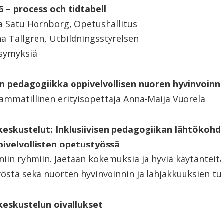
6 – process och tidtabell
ja Satu Hornborg, Opetushallitus
a Tallgren, Utbildningsstyrelsen
ysymyksiä
nen pedagogiikka oppivelvollisen nuoren hyvinvoin
 ammatillinen erityisopettaja Anna-Maija Vuorela
eskustelut: Inklusiivisen pedagogiikan lähtökohd
ivelvollisten opetustyössä
iin ryhmiin. Jaetaan kokemuksia ja hyviä käytänteit
östä sekä nuorten hyvinvoinnin ja lahjakkuuksien t
keskustelun oivallukset