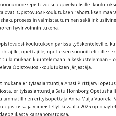
oonnumme Opistovuosi oppivelvollisille -koulutukse
eita ovat: Opistovuosi-koulutuksen rahoituksen määr
ishakuprosessiin valmistautuminen sekä inklusiivin
uoren hyvinvoinnin tukena.
pistovuosi-koulutuksen parissa työskenteleville, ku
htajille, opettajille, opetuksen suunnittelijoille se
it tulla mukaan kuuntelemaan ja keskustelemaan – ol
televa Opistovuosi-koulutuksen järjestäjä.
 mukana erityisasiantuntija Anssi Pirttijärvi opetus-
iöstä, erityisasiantuntija Satu Hornborg Opetushall
ja ammatillinen erityisopettaja Anna-Maija Vuorela. 
io-opistossa ja viimeistellyt keväällä 2025 opinnäyt
edagogiikasta kansanopistoissa.