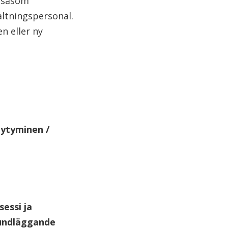
, såsom
altningspersonal.
n eller ny
äytyminen /
essi ja
rundläggande