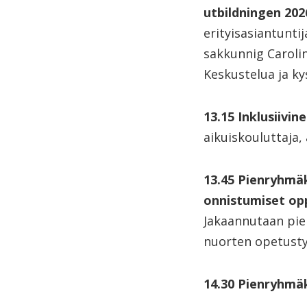
utbildningen 202
erityisasiantunti
sakkunnig Carolin
Keskustelua ja k
13.15 Inklusiivi
aikuiskouluttaja,
13.45 Pienryhmäk
onnistumiset opp
Jakaannutaan pien
nuorten opetusty
14.30 Pienryhmä