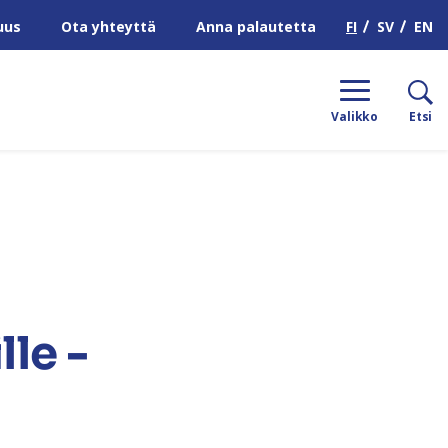
H
FI
SV
EN
uus
Ota yhteyttä
Anna palautetta
Valikko
Etsi
le -