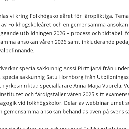
las vi kring Folkhögskoleåret för läropliktiga. Te
en av Folkhögskoleåret och en gemensamma ansökan t
äggande utbildningen 2026 – process och tidtabell f
samma ansökan våren 2026 samt inkluderande peda
 välbefinnande.
verkar specialsakkunnig Anssi Pirttijärvi från unde
t, specialsakkunnig Satu Hornborg från Utbildnings
h yrkesinriktad speciallärare Anna-Maija Vuorela. V
-institutet och färdigställer våren 2025 sitt examen
agogik vid folkhögskolor. Delar av webbinariumet 
och gemensamma ansökan behandlas även på svenska