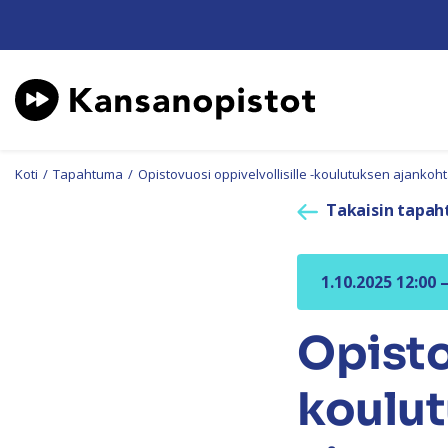
Koti
/
Tapahtuma
/
Opistovuosi oppivelvollisille -koulutuksen ajankoh
Takaisin tapah
1.10.2025 12:00 
Opisto
koulu