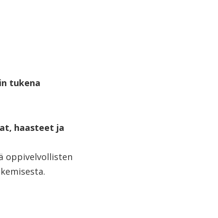
nin tukena
at, haasteet ja
ä oppivelvollisten
ukemisesta.