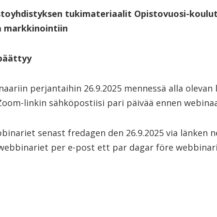
stoyhdistyksen tukimateriaalit Opistovuosi-koulu
a markkinointiin
päättyy
aariin perjantaihin 26.9.2025 mennessä alla olevan l
oom-linkin sähköpostiisi pari päivää ennen webinaa
bbinariet senast fredagen den 26.9.2025 via länken n
webbinariet per e-post ett par dagar före webbinari