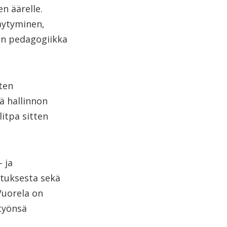
n äärelle.
äytyminen,
en pedagogiikka
ten
kä hallinnon
itpa sitten
 ja
ituksesta sekä
Vuorela on
etyönsä