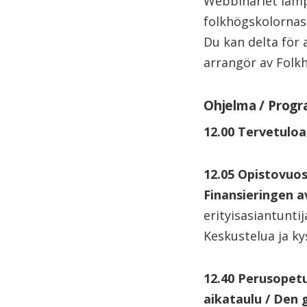
Webbinariet lämp
folkhögskolornas 
Du kan delta för 
arrangör av Folk
Ohjelma / Prog
12.00 Tervetuloa
12.05 Opistovuos
Finansieringen a
erityisasiantuntij
Keskustelua ja k
12.40 Perusopetu
aikataulu / Den