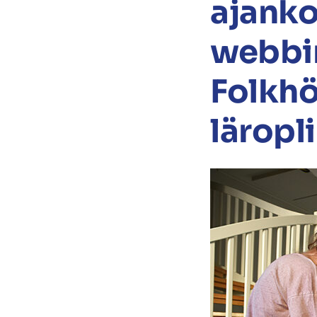
ajanko
webbi
Folkhö
läropl