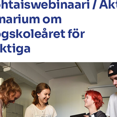
htaiswebinaari / Ak
narium om
gskoleåret för
iktiga