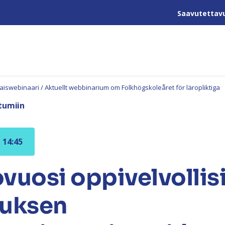
Saavutettav
taiswebinaari / Aktuellt webbinarium om Folkhögskoleåret för läropliktiga
tumiin
– 14:45
vuosi oppivelvollisil
tuksen