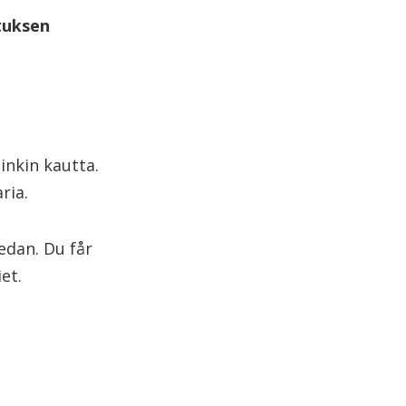
tuksen
inkin kautta.
ria.
edan. Du får
et.