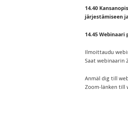
14.40 Kansanopi
järjestämiseen j
14.45 Webinaari 
Ilmoittaudu webin
Saat webinaarin Z
Anmäl dig till we
Zoom-länken till 