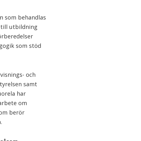
man som behandlas
ill utbildning
örberedelser
gogik som stöd
rvisnings- och
styrelsen samt
uorela har
sarbete om
som berör
.