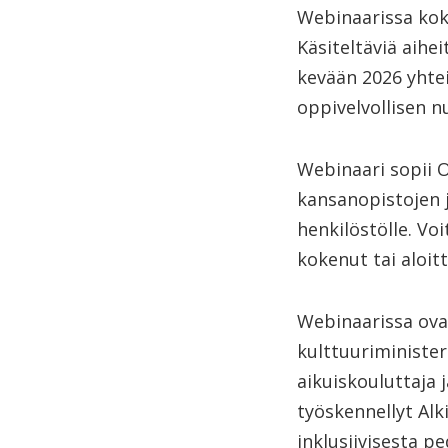
Webinaarissa kok
Käsiteltäviä aih
kevään 2026 yhte
oppivelvollisen n
Webinaari sopii O
kansanopistojen jo
henkilöstölle. Vo
kokenut tai aloit
Webinaarissa ovat
kulttuuriminister
aikuiskouluttaja 
työskennellyt Alk
inklusiivisesta p