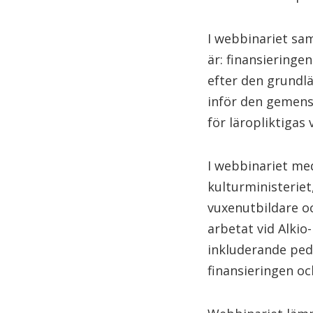
I webbinariet sam
är: finansiering
efter den grundl
inför den gemen
för läropliktigas
I webbinariet med
kulturministerie
vuxenutbildare oc
arbetat vid Alkio
inkluderande ped
finansieringen 