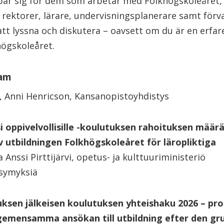
ar sig för dem som arbetar med Folkhögskoleåret
rektorer, lärare, undervisningsplanerare samt förv
att lyssna och diskutera – oavsett om du är en erfare
högskoleåret.
ram
, Anni Henricson, Kansanopistoyhdistys
i oppivelvollisille -koulutuksen rahoituksen määr
v utbildningen Folkhögskoleåret för läropliktiga
a Anssi Pirttijärvi, opetus- ja kulttuuriministeriö
ysymyksiä
ksen jälkeisen koulutuksen yhteishaku 2026 – pros
 gemensamma ansökan till utbildning efter den g