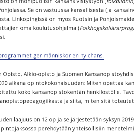
isto on monipuolisin kansansivistystyön (
folkbildnin
hjolassa. Se on vastuussa kansallisesta (ja kansain
sta. Linköpingissä on myös Ruotsin ja Pohjoismaid
ttajien oma koulutusohjelma (
Folkhögskollärarpro
i.
programmet ger människor en ny chans.
 Opisto, Alkio-opisto ja Suomen Kansanopistoyhdist
2020 aikana opintokokonaisuuden: Miten opettaa ka
itettu koko kansanopistokentän henkilöstölle. Tavo
nopistopedagogiikasta ja siitä, miten sitä toteutet
den laajuus on 12 op ja se järjestetään syksyn 2019
opintojaksossa perehdytään yhteisöllisiin menetelmi