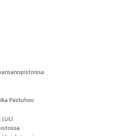
 kansanopistoissa
nika Pastuhov:
 (
LiU
:
istossa.