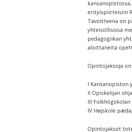
kansanopistossa,
erityispiirteisii
Tavoitteena on p
yhteisöllisissä m
pedagogiikan yhte
aloittaneita opet
Opintojaksoja on 
I Kansanopiston y
II Opiskelijan ohj
III Folkhögskolan
IV Højskole pæda
Opintojaksot tote