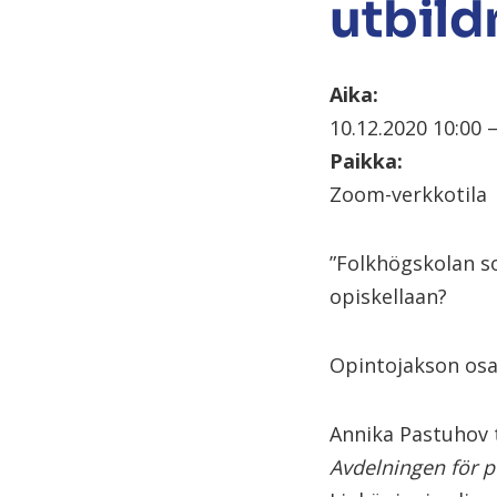
utbild
Aika:
10.12.2020 10:00 –
Paikka:
Zoom-verkkotila
”Folkhögskolan s
opiskellaan?
Opintojakson osa
Annika Pastuhov t
Avdelningen
för
p