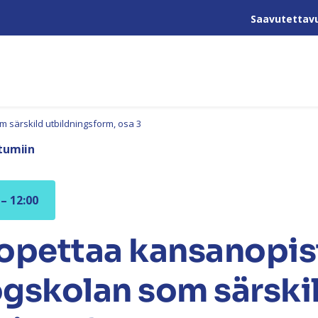
Saavutettav
 särskild utbildningsform, osa 3
tumiin
 – 12:00
opettaa kansanopis
gskolan som särski