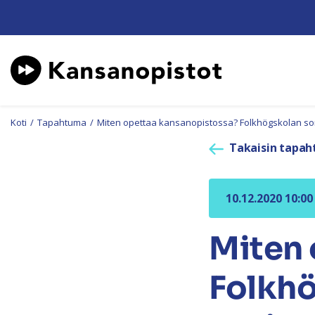
Koti
/
Tapahtuma
/
Miten opettaa kansanopistossa? Folkhögskolan som
Takaisin tapah
10.12.2020 10:00
Miten 
Folkhö