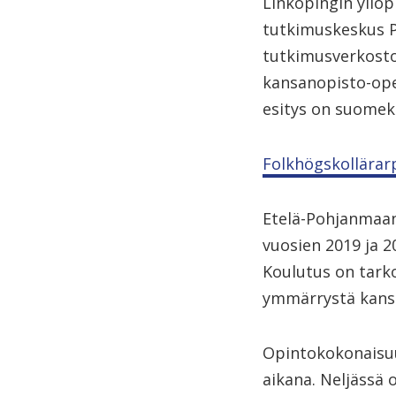
Linköpingin yliop
tutkimuskeskus Po
tutkimusverkosto
kansanopisto-ope
esitys on suomeks
Folkhögskollärar
Etelä-Pohjanmaan
vuosien 2019 ja 
Koulutus on tarko
ymmärrystä kansa
Opintokokonaisuu
aikana. Neljässä 