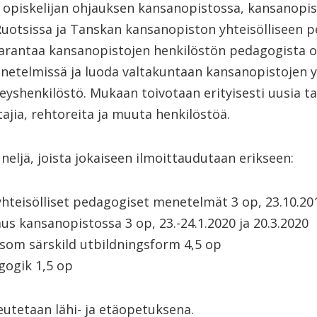
 opiskelijan ohjauksen kansanopistossa, kansanopi
n Ruotsissa ja Tanskan kansanopiston yhteisölliseen 
arantaa kansanopistojen henkilöstön pedagogista 
enetelmissä ja luoda valtakuntaan kansanopistojen y
yshenkilöstö. Mukaan toivotaan erityisesti uusia tai
tajia, rehtoreita ja muuta henkilöstöä.
neljä, joista jokaiseen ilmoittaudutaan erikseen:
hteisölliset pedagogiset menetelmät 3 op, 23.10.201
aus kansanopistossa 3 op, 23.-24.1.2020 ja 20.3.2020
 som särskild utbildningsform 4,5 op
gogik 1,5 op
utetaan lähi- ja etäopetuksena.