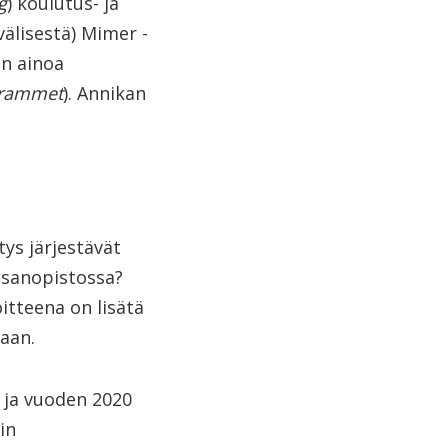
g
) koulutus- ja
välisestä) Mimer -
en ainoa
grammet
). Annikan
ys järjestävät
nsanopistossa?
itteena on lisätä
aan.
 ja vuoden 2020
in