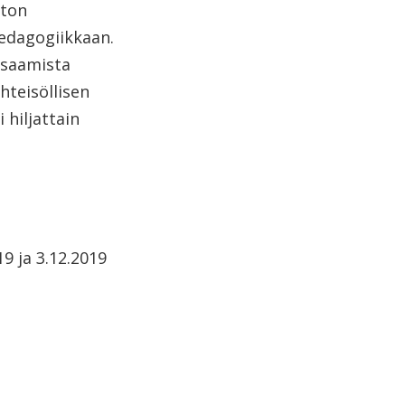
ston
pedagogiikkaan.
osaamista
hteisöllisen
 hiljattain
9 ja 3.12.2019