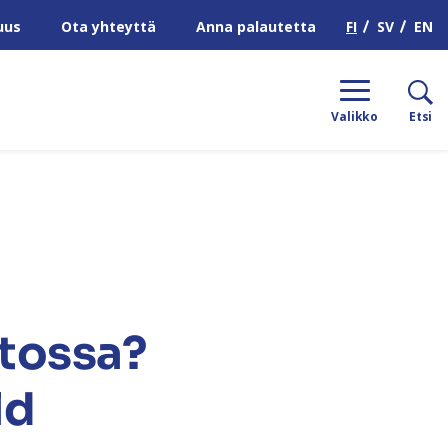
H
FI
SV
EN
uus
Ota yhteyttä
Anna palautetta
Valikko
Etsi
tossa?
ld