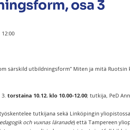
ningsform, osa 3
 12:00
om särskild utbildningsform” Miten ja mitä Ruotsin
 3.
torstaina 10.12. klo 10.00-12.00
; tutkija, PeD An
yöskentelee tutkijana sekä Linköpingin yliopistossa
edagogik
och
vuxnas
läranade
) että Tampereen yliop