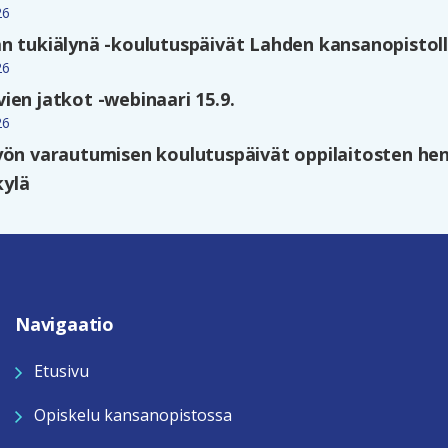
26
n tukiälynä -koulutuspäivät Lahden kansanopistolla
26
ien jatkot -webinaari 15.9.
26
yön varautumisen koulutuspäivät oppilaitosten hen
kylä
Navigaatio
Etusivu
Opiskelu kansanopistossa