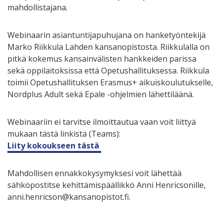
mahdollistajana.
Webinaarin asiantuntijapuhujana on hanketyöntekijä
Marko Riikkula Lahden kansanopistosta. Riikkulalla on
pitkä kokemus kansainvälisten hankkeiden parissa
sekä oppilaitoksissa että Opetushallituksessa. Riikkula
toimii Opetushallituksen Erasmus+ aikuiskoulutukselle,
Nordplus Adult sekä Epale -ohjelmien lähettiläänä.
Webinaariin ei tarvitse ilmoittautua vaan voit liittyä
mukaan tästä linkistä (Teams):
Liity kokoukseen tästä
Mahdollisen ennakkokysymyksesi voit lähettää
sähköpostitse kehittämispäällikkö Anni Henricsonille,
anni.henricson@kansanopistot.fi.