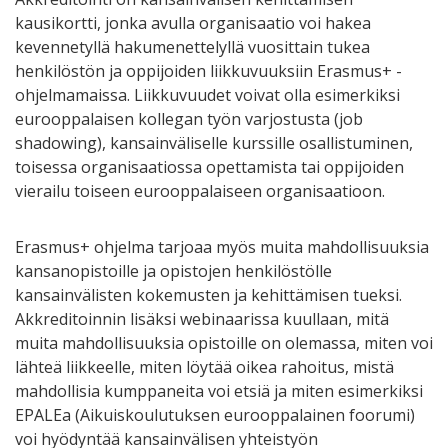
kausikortti, jonka avulla organisaatio voi hakea
kevennetyllä hakumenettelyllä vuosittain tukea
henkilöstön ja oppijoiden liikkuvuuksiin Erasmus+ -
ohjelmamaissa. Liikkuvuudet voivat olla esimerkiksi
eurooppalaisen kollegan työn varjostusta (job
shadowing), kansainväliselle kurssille osallistuminen,
toisessa organisaatiossa opettamista tai oppijoiden
vierailu toiseen eurooppalaiseen organisaatioon.
Erasmus+ ohjelma tarjoaa myös muita mahdollisuuksia
kansanopistoille ja opistojen henkilöstölle
kansainvälisten kokemusten ja kehittämisen tueksi.
Akkreditoinnin lisäksi webinaarissa kuullaan, mitä
muita mahdollisuuksia opistoille on olemassa, miten voi
lähteä liikkeelle, miten löytää oikea rahoitus, mistä
mahdollisia kumppaneita voi etsiä ja miten esimerkiksi
EPALEa (Aikuiskoulutuksen eurooppalainen foorumi)
voi hyödyntää kansainvälisen yhteistyön