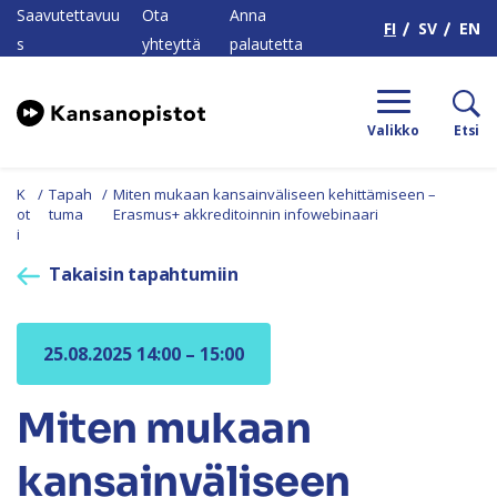
H
Saavutettavuu
Ota
Anna
FI
SV
EN
s
yhteyttä
palautetta
Valikko
Etsi
K
/
Tapah
/
Miten mukaan kansainväliseen kehittämiseen –
ot
tuma
Erasmus+ akkreditoinnin infowebinaari
i
Takaisin tapahtumiin
25.08.2025 14:00 – 15:00
Miten mukaan
kansainväliseen