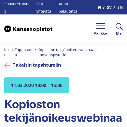
H
Saavutettavuu
Ota
Anna
FI
SV
EN
s
yhteyttä
palautetta
Valikko
Etsi
Kot
/
Tapahtum
/
Kopioston tekijänoikeuswebinaari
i
a
kansanopistoille
Takaisin tapahtumiin
11.03.2020 14:00 – 15:00
Kopioston
tekijänoikeuswebinaa