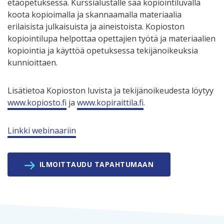
etäopetuksessa. Kurssialustalle saa kopiointiluvalla
koota kopioimalla ja skannaamalla materiaalia
erilaisista julkaisuista ja aineistoista. Kopioston
kopiointilupa helpottaa opettajien työtä ja materiaalien
kopiointia ja käyttöä opetuksessa tekijänoikeuksia
kunnioittaen.
Lisätietoa Kopioston luvista ja tekijänoikeudesta löytyy
www.kopiosto.fi
ja
www.kopiraittila.fi
.
Linkki webinaariin
ILMOITTAUDU TAPAHTUMAAN