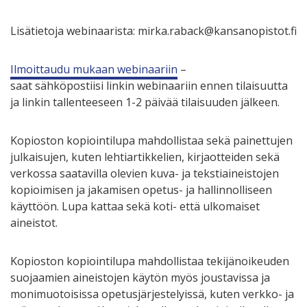
Lisätietoja webinaarista: mirka.raback@kansanopistot.fi
Ilmoittaudu mukaan webinaariin
–
saat
sähköpostiisi
linkin webinaariin ennen tilaisuutta
ja linkin tallenteeseen 1-2 päivää tilaisuuden jälkeen.
Kopioston kopiointilupa mahdollistaa sekä painettujen
julkaisujen, kuten lehtiartikkelien, kirjaotteiden sekä
verkossa saatavilla olevien kuva- ja tekstiaineistojen
kopioimisen ja jakamisen opetus- ja hallinnolliseen
käyttöön. Lupa kattaa sekä koti- että ulkomaiset
aineistot.
Kopioston kopiointilupa mahdollistaa tekijänoikeuden
suojaamien aineistojen käytön myös joustavissa ja
monimuotoisissa opetusjärjestelyissä, kuten verkko- ja