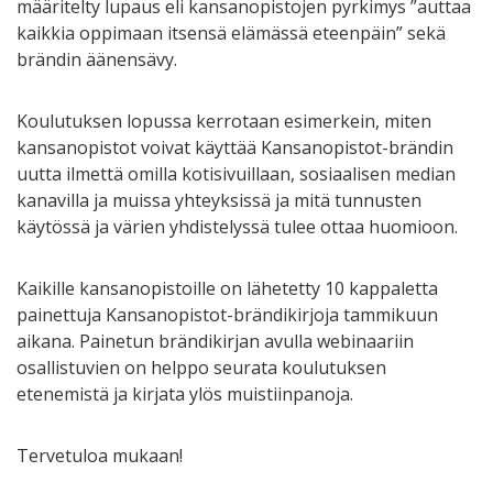
määritelty lupaus eli kansanopistojen pyrkimys ”auttaa
kaikkia oppimaan itsensä elämässä eteenpäin” sekä
brändin äänensävy.
Koulutuksen lopussa kerrotaan esimerkein, miten
kansanopistot voivat käyttää Kansanopistot-brändin
uutta ilmettä omilla kotisivuillaan, sosiaalisen median
kanavilla ja muissa yhteyksissä ja mitä tunnusten
käytössä ja värien yhdistelyssä tulee ottaa huomioon.
Kaikille kansanopistoille on lähetetty 10 kappaletta
painettuja Kansanopistot-brändikirjoja tammikuun
aikana. Painetun brändikirjan avulla webinaariin
osallistuvien on helppo seurata koulutuksen
etenemistä ja kirjata ylös muistiinpanoja.
Tervetuloa mukaan!