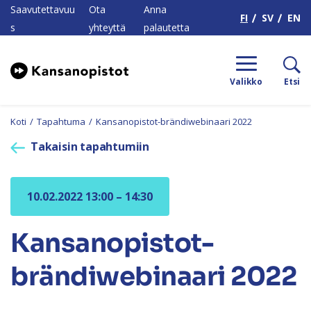
H
Saavutettavuu
Ota
Anna
FI
SV
EN
s
yhteyttä
palautetta
Valikko
Etsi
Koti
/
Tapahtuma
/
Kansanopistot-brändiwebinaari 2022
Takaisin tapahtumiin
10.02.2022 13:00 – 14:30
Kansanopistot-
brändiwebinaari 2022