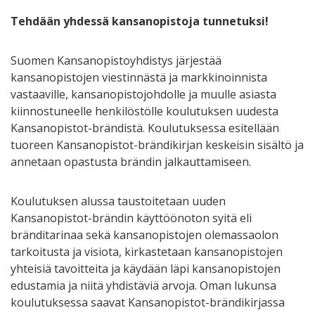
Tehdään yhdessä kansanopistoja tunnetuksi!
Suomen Kansanopistoyhdistys järjestää
kansanopistojen viestinnästä ja markkinoinnista
vastaaville, kansanopistojohdolle ja muulle asiasta
kiinnostuneelle henkilöstölle koulutuksen uudesta
Kansanopistot-brändistä. Koulutuksessa esitellään
tuoreen Kansanopistot-brändikirjan keskeisin sisältö ja
annetaan opastusta brändin jalkauttamiseen.
Koulutuksen alussa taustoitetaan uuden
Kansanopistot-brändin käyttöönoton syitä eli
bränditarinaa sekä kansanopistojen olemassaolon
tarkoitusta ja visiota, kirkastetaan kansanopistojen
yhteisiä tavoitteita ja käydään läpi kansanopistojen
edustamia ja niitä yhdistäviä arvoja. Oman lukunsa
koulutuksessa saavat Kansanopistot-brändikirjassa