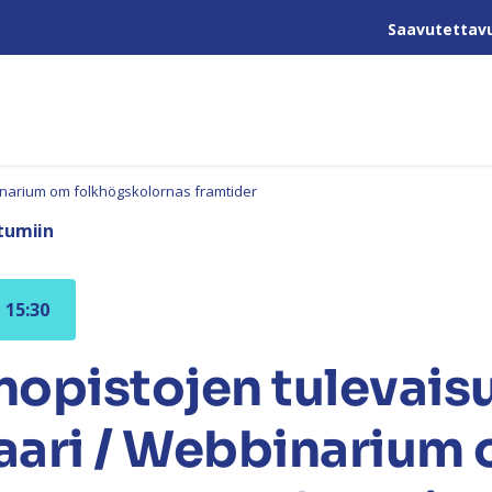
Saavutettav
inarium om folkhögskolornas framtider
tumiin
– 15:30
opistojen tulevais
aari / Webbinarium