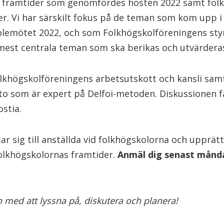
 framtider som genomfördes hösten 2022 samt fol
er. Vi har särskilt fokus på de teman som kom upp i
lemötet 2022, och som Folkhögskolföreningens styr
 mest centrala teman som ska berikas och utvärdera
lkhögskolföreningens arbetsutskott och kansli sam
o som är expert på Delfoi-metoden. Diskussionen fa
ostia.
r sig till anställda vid folkhögskolorna och upprät
folkhögskolornas framtider.
Anmäl dig senast månda
med att lyssna på, diskutera och planera!