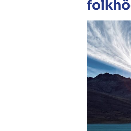
folkhö