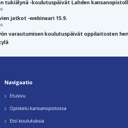
n tukiälynä -koulutuspäivät Lahden kansanopistolla
26
ien jatkot -webinaari 15.9.
26
yön varautumisen koulutuspäivät oppilaitosten hen
kylä
Navigaatio
Etusivu
Opiskelu kansanopistossa
Etsi koulutuksia