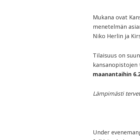
Mukana ovat Kans
menetelmän asian
Niko Herlin ja Kir
Tilaisuus on suun
kansanopistojen ty
maanantaihin 6.2
Lämpimästi terve
Under evenemange