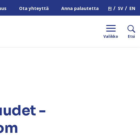
H
FI
SV
EN
uus
Ota yhteyttä
Anna palautetta
Valikko
Etsi
uudet -
 om