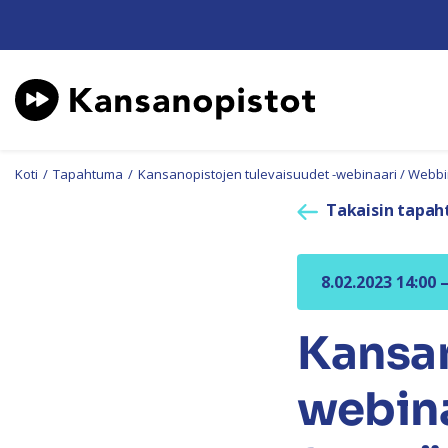
Koti
/
Tapahtuma
/
Kansanopistojen tulevaisuudet -webinaari / Webb
Takaisin tapah
8.02.2023 14:00 
Kansan
webin