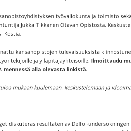
anopistoyhdistyksen työvaliokunta ja toimisto sekä
tuntija Jukka Tikkanen Otavan Opistosta. Keskustelu
si Kostia.
nattu kansanopistojen tulevaisuuksista kiinnostunei
öntekijöille ja ylläpitäjäyhteisöille.
Il
moittaudu m
. mennessä alla olevasta linkistä.
tuloa mukaan kuulemaan, keskustelemaan ja ideoim
t diskuteras resultaten av Delfoi-undersökningen