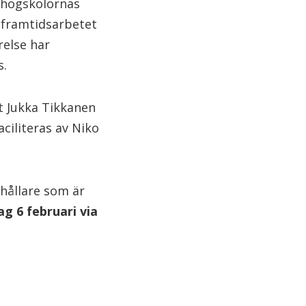
khögskolornas
 framtidsarbetet
else har
s.
t Jukka Tikkanen
ciliteras av Niko
thållare som är
g 6 februari via