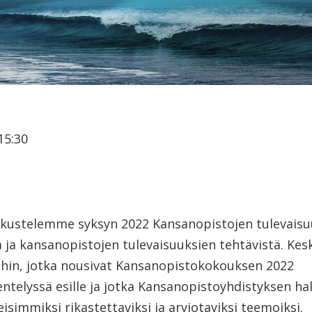
15:30
skustelemme syksyn 2022 Kansanopistojen tulevaisuu
a ja kansanopistojen tulevaisuuksien tehtävistä. Ke
oihin, jotka nousivat Kansanopistokokouksen 2022
ntelyssä esille ja jotka Kansanopistoyhdistyksen hal
isimmiksi rikastettaviksi ja arviotaviksi teemoiksi.