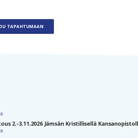
UDU TAPAHTUMAAN
26
s 2.-3.11.2026 Jämsän Kristillisellä Kansanopistol
26