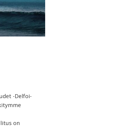
det -Delfoi-
skitymme
litus on