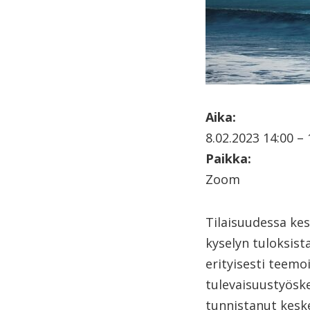
Aika:
8.02.2023 14:00 – 
Paikka:
Zoom
Tilaisuudessa ke
kyselyn tuloksist
erityisesti teem
tulevaisuustyöske
tunnistanut keske