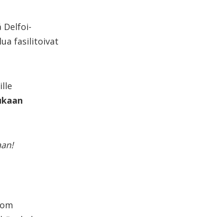
 Delfoi-
a fasilitoivat
lle
ukaan
aan!
 om