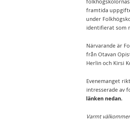
folkhögskolornas
framtida uppgift
under Folkhögsko
identifierat som
Närvarande är Fo
från Otavan Opist
Herlin och Kirsi K
Evenemanget rikta
intresserade av 
länken nedan.
Varmt välkommen 