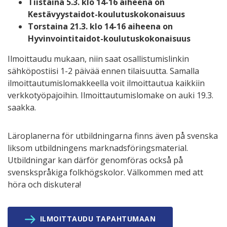
Tiistaina 5.3. klo 14-16 aiheena on
Kestävyystaidot-koulutuskokonaisuus
Torstaina 21.3. klo 14-16 aiheena on
Hyvinvointitaidot-koulutuskokonaisuus
Ilmoittaudu mukaan, niin saat osallistumislinkin
sähköpostiisi 1-2 päivää ennen tilaisuutta. Samalla
ilmoittautumislomakkeella voit ilmoittautua kaikkiin
verkkotyöpajoihin. Ilmoittautumislomake on auki 19.3.
saakka.
Läroplanerna för utbildningarna finns även på svenska
liksom utbildningens marknadsföringsmaterial.
Utbildningar kan därför genomföras också på
svenskspråkiga folkhögskolor. Välkommen med att
höra och diskutera!
ILMOITTAUDU TAPAHTUMAAN