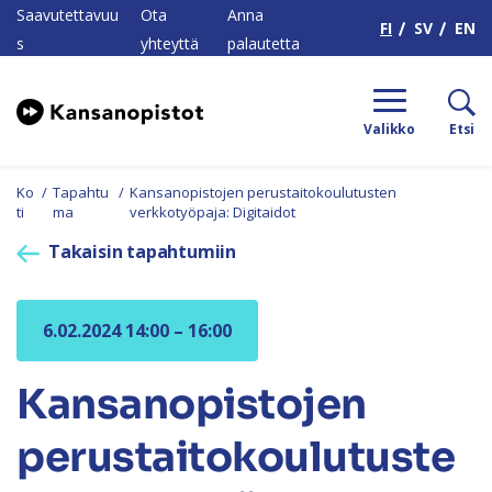
H
Saavutettavuu
Ota
Anna
FI
SV
EN
s
yhteyttä
palautetta
Valikko
Etsi
Ko
/
Tapahtu
/
Kansanopistojen perustaitokoulutusten
ti
ma
verkkotyöpaja: Digitaidot
Takaisin tapahtumiin
6.02.2024 14:00 – 16:00
Kansanopistojen
perustaitokoulutuste