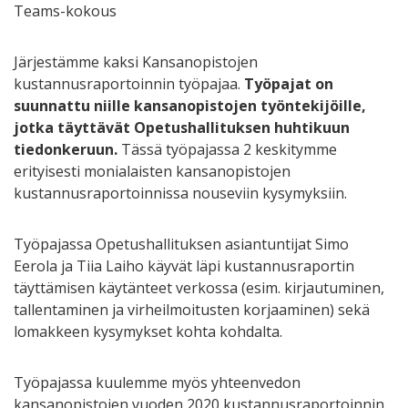
Teams-kokous
Järjestämme kaksi Kansanopistojen
kustannusraportoinnin työpajaa.
Työpajat on
suunnattu niille kansanopistojen työntekijöille,
jotka täyttävät Opetushallituksen huhtikuun
tiedonkeruun.
Tässä työpajassa 2 keskitymme
erityisesti monialaisten kansanopistojen
kustannusraportoinnissa nouseviin kysymyksiin.
Työpajassa Opetushallituksen asiantuntijat Simo
Eerola ja Tiia Laiho käyvät läpi kustannusraportin
täyttämisen käytänteet verkossa (esim. kirjautuminen,
tallentaminen ja virheilmoitusten korjaaminen) sekä
lomakkeen kysymykset kohta kohdalta.
Työpajassa kuulemme myös yhteenvedon
kansanopistojen vuoden 2020 kustannusraportoinnin