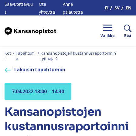
H
Saavutettavuu
Ota
Anna
FI
SV
EN
s
yhteyttä
palautetta
Valikko
Etsi
Kot
/
Tapahtum
/
Kansanopistojen kustannusraportoinnin
i
a
työpaja 2
Takaisin tapahtumiin
7.04.2022 13:00 – 14:30
Kansanopistojen
kustannusraportoinni