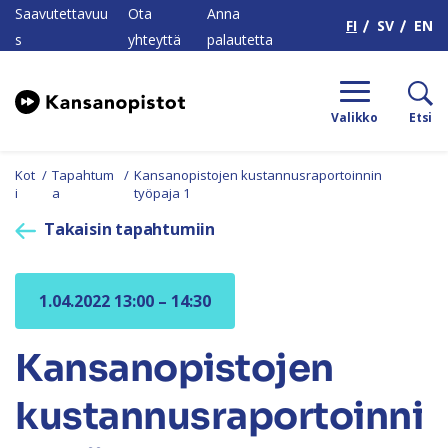
H
Saavutettavuu
Ota
Anna
FI
SV
EN
s
yhteyttä
palautetta
Valikko
Etsi
Kot
/
Tapahtum
/
Kansanopistojen kustannusraportoinnin
i
a
työpaja 1
Takaisin tapahtumiin
1.04.2022 13:00 – 14:30
Kansanopistojen
kustannusraportoinni