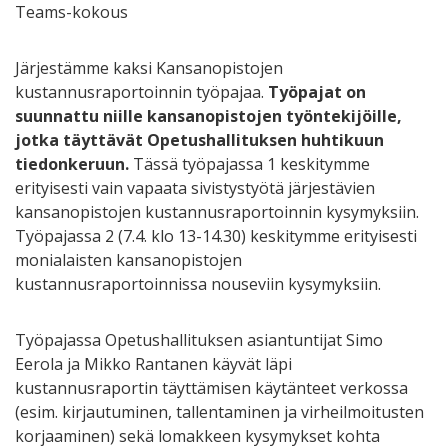
Teams-kokous
Järjestämme kaksi Kansanopistojen
kustannusraportoinnin työpajaa.
Työpajat on
suunnattu niille kansanopistojen työntekijöille,
jotka täyttävät Opetushallituksen huhtikuun
tiedonkeruun.
Tässä työpajassa 1 keskitymme
erityisesti vain vapaata sivistystyötä järjestävien
kansanopistojen kustannusraportoinnin kysymyksiin.
Työpajassa 2 (7.4. klo 13-14.30) keskitymme erityisesti
monialaisten kansanopistojen
kustannusraportoinnissa nouseviin kysymyksiin.
Työpajassa Opetushallituksen asiantuntijat Simo
Eerola ja Mikko Rantanen käyvät läpi
kustannusraportin täyttämisen käytänteet verkossa
(esim. kirjautuminen, tallentaminen ja virheilmoitusten
korjaaminen) sekä lomakkeen kysymykset kohta