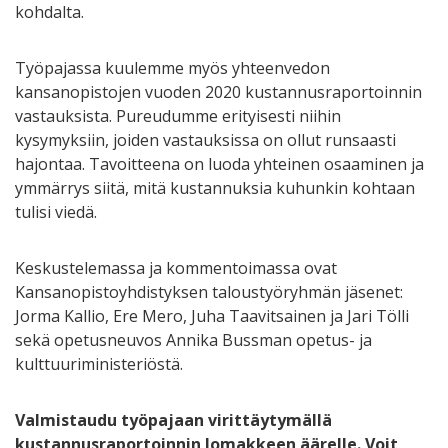
kohdalta.
Työpajassa kuulemme myös yhteenvedon
kansanopistojen vuoden 2020 kustannusraportoinnin
vastauksista. Pureudumme erityisesti niihin
kysymyksiin, joiden vastauksissa on ollut runsaasti
hajontaa. Tavoitteena on luoda yhteinen osaaminen ja
ymmärrys siitä, mitä kustannuksia kuhunkin kohtaan
tulisi viedä.
Keskustelemassa ja kommentoimassa ovat
Kansanopistoyhdistyksen taloustyöryhmän jäsenet:
Jorma Kallio, Ere Mero, Juha Taavitsainen ja Jari Tölli
sekä opetusneuvos Annika Bussman opetus- ja
kulttuuriministeriöstä.
Valmistaudu työpajaan virittäytymällä
kustannusraportoinnin lomakkeen äärelle. Voit