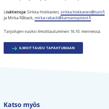
L
isätietoja:
Sirkka Hokkanen,
sirkka.hokkanen@tuni.fi
ja Mirka Råback,
mirka.raback@kansanopistot.fi
Tarjoilujen vuoksi ilmoittautuminen 16.10. mennessä.
ILMOITTAUDU TAPAHTUMAAN
Katso myös