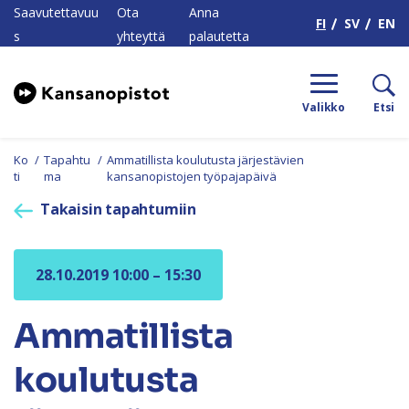
H
Saavutettavuu
Ota
Anna
FI
SV
EN
s
yhteyttä
palautetta
Valikko
Etsi
Ko
/
Tapahtu
/
Ammatillista koulutusta järjestävien
ti
ma
kansanopistojen työpajapäivä
Takaisin tapahtumiin
28.10.2019 10:00 – 15:30
Ammatillista
koulutusta