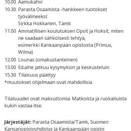
10.00
Aamukahvi
10.30
Parasta Osaamista -hankkeen tuotokset
työvälineeksi:
Sirkka Hokkanen, Tamk
11.00
Ammatillisen koulutuksen Opsit ja Hoksit, miten
ne saadaan sähköisesti tehtyä,
esimerkki Kankaanpään opistosta (Primus,
Wilma)
12.00
Lounas (omakustanteinen)
13.00
Ed.aihe jatkuu kysymyksin ja keskusteluin
15.30
Tilaisuus päättyy
*muutokset ohjelmaan ovat mahdollisia
Tilaisuudet ovat maksuttomia. Matkoista ja ruokailuista
kukin vastaa itse.
Järjestäjät:
Parasta Osaamista/Tamk, Suomen
Kansanopistoyhdistys ja Kankaanpään opisto