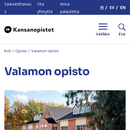
H
Saavutettavuu
Ota
Anna
FI
SV
EN
s
yhteyttä
palautetta
Valikko
Etsi
Koti
/
Opisto
/
Valamon opisto
Valamon opisto