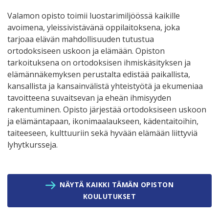
Valamon opisto toimii luostarimiljöössä kaikille
avoimena, yleissivistävänä oppilaitoksena, joka
tarjoaa elävän mahdollisuuden tutustua
ortodoksiseen uskoon ja elämään. Opiston
tarkoituksena on ortodoksisen ihmiskäsityksen ja
elämännäkemyksen perustalta edistää paikallista,
kansallista ja kansainvälistä yhteistyötä ja ekumeniaa
tavoitteena suvaitsevan ja eheän ihmisyyden
rakentuminen. Opisto järjestää ortodoksiseen uskoon
ja elämäntapaan, ikonimaalaukseen, kädentaitoihin,
taiteeseen, kulttuuriin sekä hyvään elämään liittyviä
lyhytkursseja.
NÄYTÄ KAIKKI TÄMÄN OPISTON
KOULUTUKSET