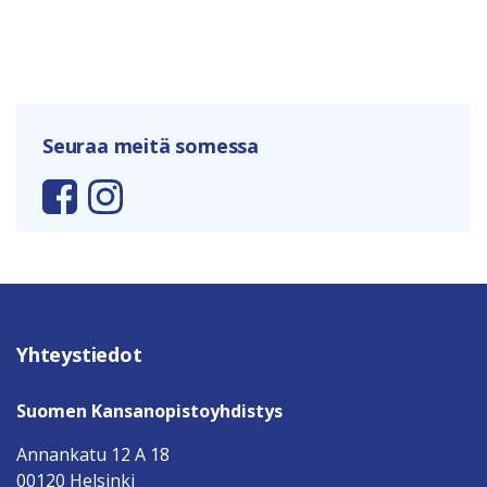
Seuraa meitä somessa
Yhteystiedot
Suomen Kansanopistoyhdistys
Annankatu 12 A 18
00120 Helsinki