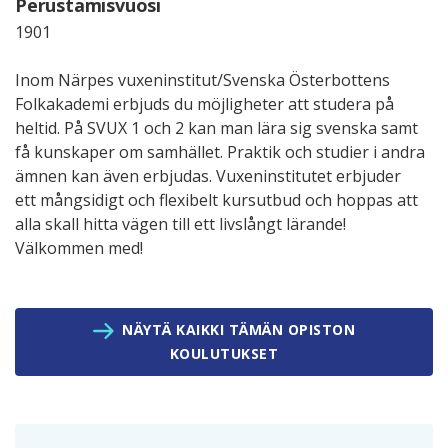
Perustamisvuosi
1901
Inom Närpes vuxeninstitut/Svenska Österbottens
Folkakademi erbjuds du möjligheter att studera på
heltid. På SVUX 1 och 2 kan man lära sig svenska samt
få kunskaper om samhället. Praktik och studier i andra
ämnen kan även erbjudas. Vuxeninstitutet erbjuder
ett mångsidigt och flexibelt kursutbud och hoppas att
alla skall hitta vägen till ett livslångt lärande!
Välkommen med!
NÄYTÄ KAIKKI TÄMÄN OPISTON
KOULUTUKSET