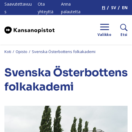
H
Saavutettavuu
Ota
Anna
FI
SV
EN
s
yhteyttä
palautetta
Valikko
Etsi
Koti
/
Opisto
/
Svenska Österbottens folkakademi
Svenska Österbottens
folkakademi