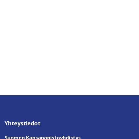
Yhteystiedot
Suomen Kansanopistoyhdistys