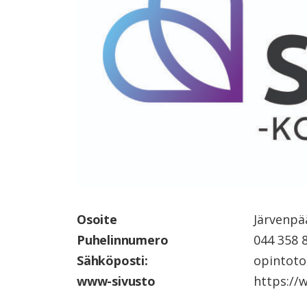
Osoite
Järvenpä
Puhelinnumero
044 358 
Sähköposti:
opintoto
www-sivusto
https://w