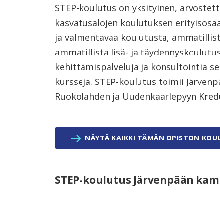
STEP-koulutus on yksityinen, arvostettu
kasvatusalojen koulutuksen erityisosaa
ja valmentavaa koulutusta, ammatillis
ammatillista lisä- ja täydennyskoulutu
kehittämispalveluja ja konsultointia s
kursseja. STEP-koulutus toimii Järven
Ruokolahden ja Uudenkaarlepyyn Kred
NÄYTÄ KAIKKI TÄMÄN OPISTON KOU
STEP-koulutus Järvenpään ka