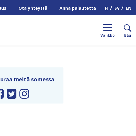
H
FI
SV
EN
uus
Ota yhteyttä
Anna palautetta
Valikko
Etsi
uraa meitä somessa