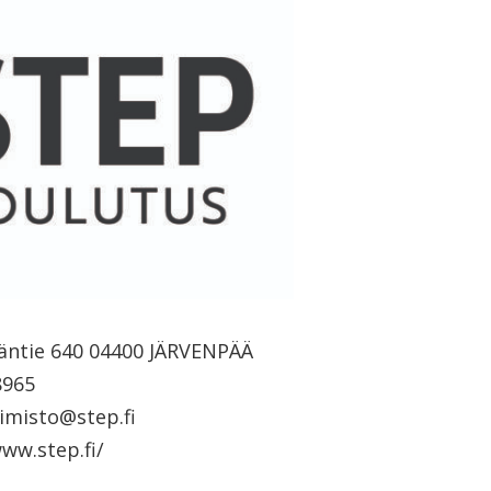
äntie 640 04400 JÄRVENPÄÄ
8965
imisto@step.fi
ww.step.fi/