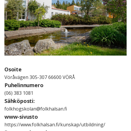
Osoite
Vöråvägen 305-307 66600 VÖRÅ
Puhelinnumero
(06) 383 1081
Sähköposti:
folkhogskolan@folkhalsan.fi
www-sivusto
https://www.folkhalsan.fi/kunskap/utbildning/