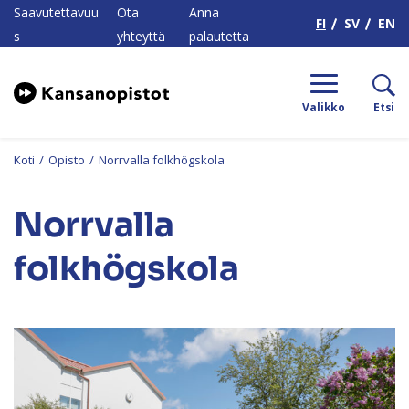
H
Saavutettavuu
Ota
Anna
FI
SV
EN
s
yhteyttä
palautetta
Valikko
Etsi
Koti
/
Opisto
/
Norrvalla folkhögskola
Norrvalla
folkhögskola