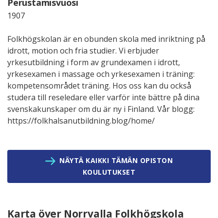
Perustamisvuosi
1907
Folkhögskolan är en obunden skola med inriktning på
idrott, motion och fria studier. Vi erbjuder
yrkesutbildning i form av grundexamen i idrott,
yrkesexamen i massage och yrkesexamen i träning:
kompetensområdet träning. Hos oss kan du också
studera till reseledare eller varför inte bättre på dina
svenskakunskaper om du är ny i Finland. Vår blogg:
https://folkhalsanutbildning.blog/home/
NÄYTÄ KAIKKI TÄMÄN OPISTON
KOULUTUKSET
Karta över Norrvalla Folkhögskola