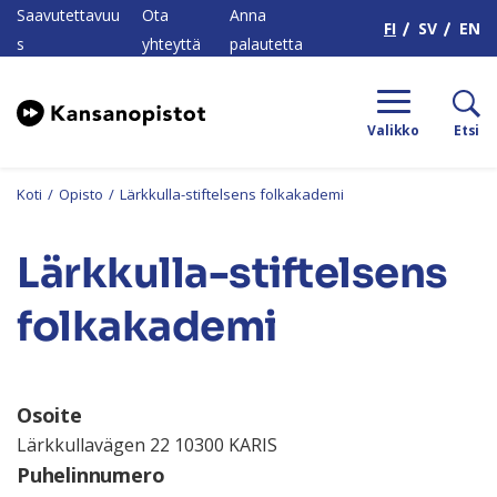
H
Saavutettavuu
Ota
Anna
FI
SV
EN
s
yhteyttä
palautetta
Valikko
Etsi
Koti
/
Opisto
/
Lärkkulla-stiftelsens folkakademi
Lärkkulla-stiftelsens
folkakademi
Osoite
Lärkkullavägen 22 10300 KARIS
Puhelinnumero