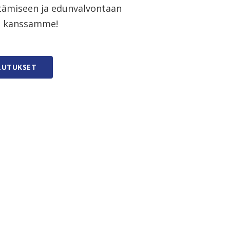
tämiseen ja edunvalvontaan
an kanssamme!
LUTUKSET