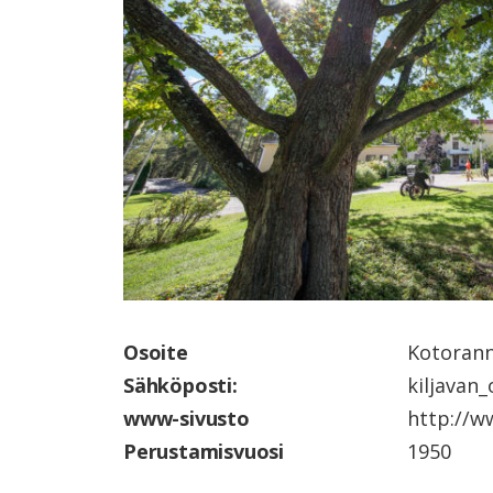
Osoite
Kotorann
Sähköposti:
kiljavan_
www-sivusto
http://ww
Perustamisvuosi
1950