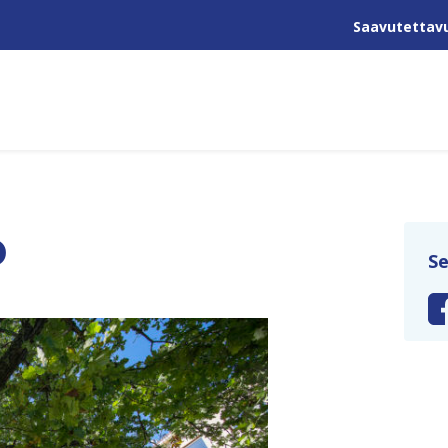
Saavutettav
o
Se