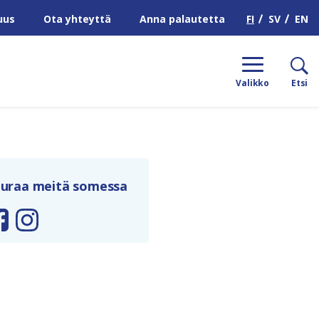
H
FI
SV
EN
uus
Ota yhteyttä
Anna palautetta
Valikko
Etsi
uraa meitä somessa