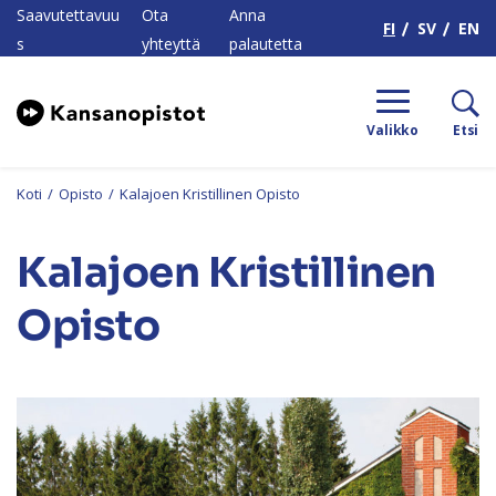
H
Saavutettavuu
Ota
Anna
FI
SV
EN
s
yhteyttä
palautetta
Valikko
Etsi
Koti
/
Opisto
/
Kalajoen Kristillinen Opisto
Kalajoen Kristillinen
Opisto