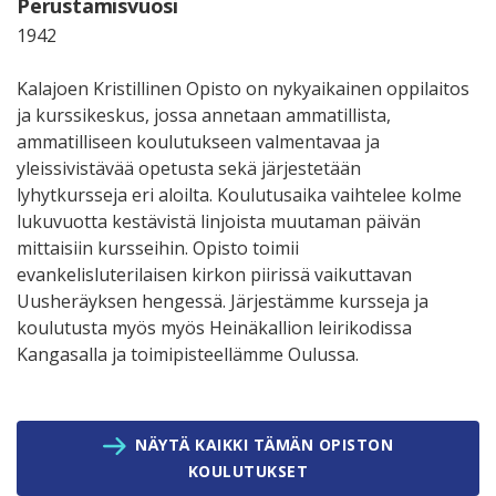
Perustamisvuosi
1942
Kalajoen Kristillinen Opisto on nykyaikainen oppilaitos
ja kurssikeskus, jossa annetaan ammatillista,
ammatilliseen koulutukseen valmentavaa ja
yleissivistävää opetusta sekä järjestetään
lyhytkursseja eri aloilta. Koulutusaika vaihtelee kolme
lukuvuotta kestävistä linjoista muutaman päivän
mittaisiin kursseihin. Opisto toimii
evankelisluterilaisen kirkon piirissä vaikuttavan
Uusheräyksen hengessä. Järjestämme kursseja ja
koulutusta myös myös Heinäkallion leirikodissa
Kangasalla ja toimipisteellämme Oulussa.
NÄYTÄ KAIKKI TÄMÄN OPISTON
KOULUTUKSET