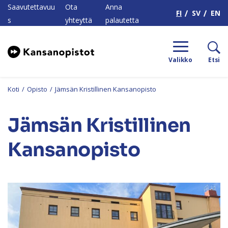
H
Saavutettavuu
Ota
Anna
FI
SV
EN
s
yhteyttä
palautetta
Valikko
Etsi
Koti
/
Opisto
/
Jämsän Kristillinen Kansanopisto
Jämsän Kristillinen
Kansanopisto