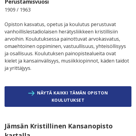
Perustamisvuosi
1909 / 1963
Opiston kasvatus, opetus ja koulutus perustuvat
vanhoillislestadiolaisen herätysliikkeen kristillisiin
arvoihin. Koulutuksessa painottuvat arvokasvatus,
omaehtoinen oppiminen, vastuullisuus, yhteisöllisyys
ja osallisuus. Koulutuksen painopistealueita ovat
kielet ja kansainvälisyys, musiikkiopinnot, käden taidot
ja yrittäjyys.
NÄYTÄ KAIKKI TÄMÄN OPISTON
KOULUTUKSET
Jämsän Kristillinen Kansanopisto
kartalla