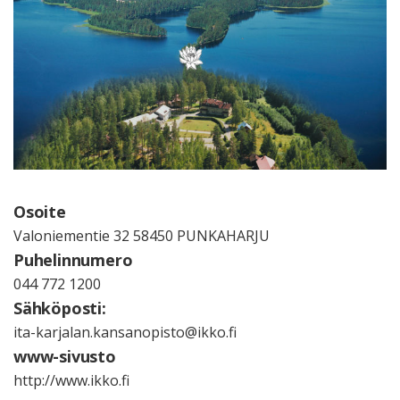
Osoite
Valoniementie 32 58450 PUNKAHARJU
Puhelinnumero
044 772 1200
Sähköposti:
ita-karjalan.kansanopisto@ikko.fi
www-sivusto
http://www.ikko.fi