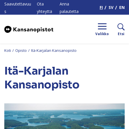
H
Saavutettavuu
Ota
Anna
FI
SV
EN
s
yhteyttä
palautetta
Valikko
Etsi
Koti
/
Opisto
/
Itä-Karjalan Kansanopisto
Itä-Karjalan
Kansanopisto