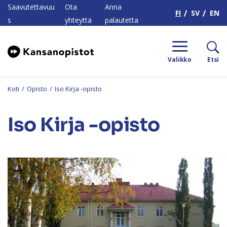
H
Saavutettavuu
Ota
Anna
FI
SV
EN
s
yhteyttä
palautetta
Valikko
Etsi
Koti
/
Opisto
/
Iso Kirja -opisto
Iso Kirja -opisto