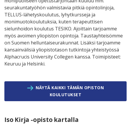
monipuoliseen opetustarjontaan kuuluu mm.
seurakuntatyöhön valmistavia pitkiä opintolinjoja,
TELLUS-lähetyskoulutus, lyhytkursseja ja
monimuotokoulutuksia, kuten terapeuttisen
sielunhoidon koulutus TESIKO. Ajoittain tarjoamme
myös avoimen yliopiston opintoja. Taustayhteisömme
on Suomen helluntaiseurakunnat. Lisäksi tarjoamme
kansainvälisiä yliopistotason tutkintoja yhteistyössä
Alphacrucis University Collegen kanssa. Toimipisteet:
Keuruu ja Helsinki.
NÄYTÄ KAIKKI TÄMÄN OPISTON
KOULUTUKSET
Iso Kirja -opisto kartalla