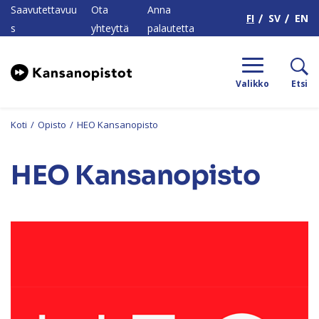
H
Saavutettavuu
Ota
Anna
FI
SV
EN
s
yhteyttä
palautetta
Valikko
Etsi
Koti
/
Opisto
/
HEO Kansanopisto
HEO Kansanopisto