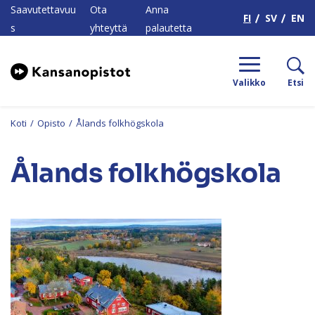
H
Saavutettavuu
Ota
Anna
FI
SV
EN
s
yhteyttä
palautetta
Valikko
Etsi
Koti
/
Opisto
/
Ålands folkhögskola
Ålands folkhögskola