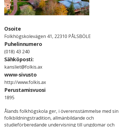
Osoite
Folkhögskolevägen 41, 22310 PÅLSBÖLE
Puhelinnumero
(018) 43 240
Sähköposti:
kansliet@folkis.ax
www-sivusto
http://www.folkis.ax
Perustamisvuosi
1895
Ålands folkhögskola ger, i överensstämmelse med sin
folkbildningstradition, allmänbildande och
studieförberedande undervisning till ungdomar och