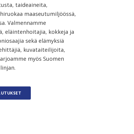
sta, taideaineita,
ähiruokaa maaseutumiljöössä,
ssa. Valmennamme
, eläintenhoitajia, kokkeja ja
oniosaajia sekä elämyksiä
hittäjiä, kuvataiteilijoita,
a. Tarjoamme myös Suomen
injan.
LUTUKSET