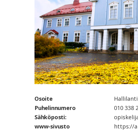
Osoite
Hallilan
Puhelinnumero
010 338 
Sähköposti:
opiskeli
www-sivusto
https://