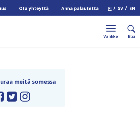
H
FI
SV
EN
uus
Ota yhteyttä
Anna palautetta
Valikko
Etsi
uraa meitä somessa