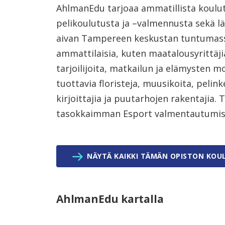
AhlmanEdu tarjoaa ammatillista koulutu
pelikoulutusta ja –valmennusta sekä l
aivan Tampereen keskustan tuntuma
ammattilaisia, kuten maatalousyrittäjiä
tarjoilijoita, matkailun ja elämysten m
tuottavia floristeja, muusikoita, pelinke
kirjoittajia ja puutarhojen rakentaji
tasokkaimman Esport valmentautumisl
NÄYTÄ KAIKKI TÄMÄN OPISTON KOU
AhlmanEdu kartalla