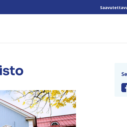
Saavutettav
isto
Se