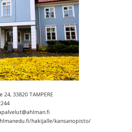
tie 24, 33820 TAMPERE
2244
japalvelut@ahlman.fi
ahlmanedu.fi/hakijalle/kansanopisto/