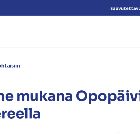
Saavutettav
htaisiin
e mukana Opopäivi
reella