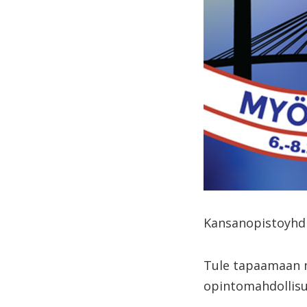
Kansanopistoyhdi
Tule tapaamaan m
opintomahdollisu