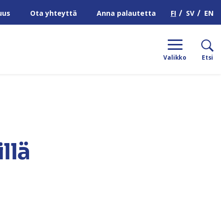
H
FI
SV
EN
uus
Ota yhteyttä
Anna palautetta
Valikko
Etsi
llä