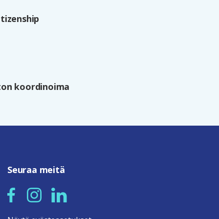
tizenship
ston koordinoima
Seuraa meitä