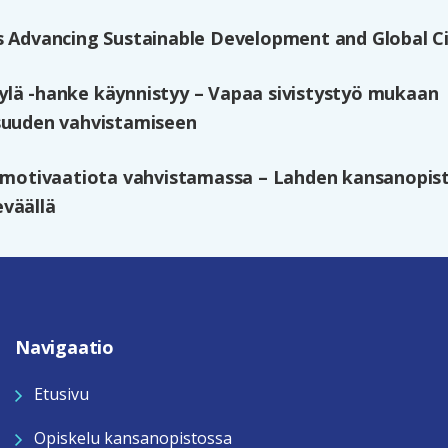
s Advancing Sustainable Development and Global Ci
lä -hanke käynnistyy – Vapaa sivistystyö mukaan
suuden vahvistamiseen
n motivaatiota vahvistamassa – Lahden kansanopi
väällä
Navigaatio
Etusivu
Opiskelu kansanopistossa