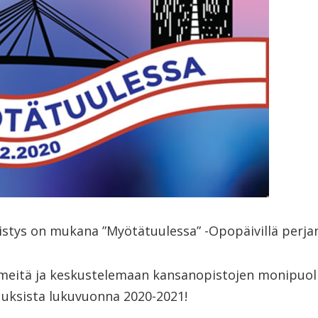
stys on mukana ”Myötätuulessa” -Opopäivillä perjan
eitä ja keskustelemaan kansanopistojen monipuoli
uksista lukuvuonna 2020-2021!