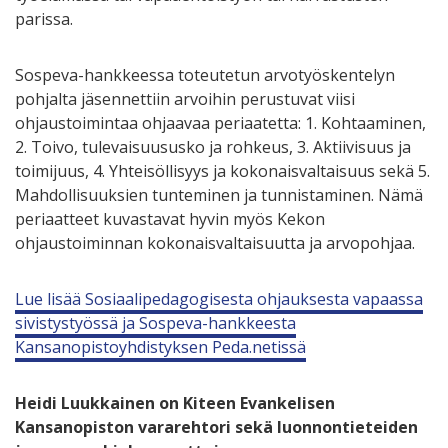
parissa.
Sospeva-hankkeessa toteutetun arvotyöskentelyn
pohjalta jäsennettiin arvoihin perustuvat viisi
ohjaustoimintaa ohjaavaa periaatetta: 1. Kohtaaminen,
2. Toivo, tulevaisuususko ja rohkeus, 3. Aktiivisuus ja
toimijuus, 4. Yhteisöllisyys ja kokonaisvaltaisuus sekä 5.
Mahdollisuuksien tunteminen ja tunnistaminen. Nämä
periaatteet kuvastavat hyvin myös Kekon
ohjaustoiminnan kokonaisvaltaisuutta ja arvopohjaa.
Lue lisää Sosiaalipedagogisesta ohjauksesta vapaassa
sivistystyössä ja Sospeva-hankkeesta
Kansanopistoyhdistyksen Peda.netissä
Heidi Luukkainen on Kiteen Evankelisen
Kansanopiston vararehtori sekä luonnontieteiden