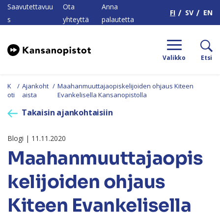
H
Saavutettavuu
Ota
Anna
FI
SV
EN
s
yhteyttä
palautetta
Valikko
Etsi
K
/
Ajankoht
/
Maahanmuuttajaopiskelijoiden ohjaus Kiteen
oti
aista
Evankelisella Kansanopistolla
Takaisin ajankohtaisiin
Blogi | 11.11.2020
Maahanmuuttajaopis
kelijoiden ohjaus
Kiteen Evankelisella