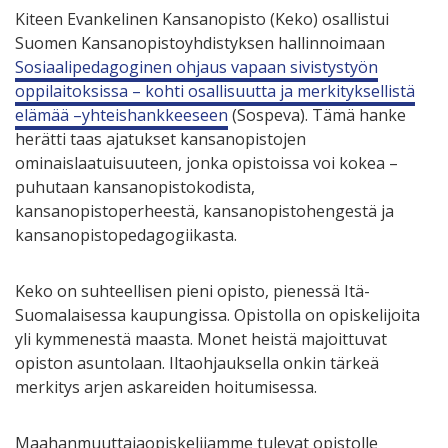
Kiteen Evankelinen Kansanopisto (Keko) osallistui
Suomen Kansanopistoyhdistyksen hallinnoimaan
Sosiaalipedagoginen ohjaus vapaan sivistystyön
oppilaitoksissa – kohti osallisuutta ja merkityksellistä
elämää –yhteishankkeeseen
(Sospeva). Tämä hanke
herätti taas ajatukset kansanopistojen
ominaislaatuisuuteen, jonka opistoissa voi kokea –
puhutaan kansanopistokodista,
kansanopistoperheestä, kansanopistohengestä ja
kansanopistopedagogiikasta.
Keko on suhteellisen pieni opisto, pienessä Itä-
Suomalaisessa kaupungissa. Opistolla on opiskelijoita
yli kymmenestä maasta. Monet heistä majoittuvat
opiston asuntolaan. Iltaohjauksella onkin tärkeä
merkitys arjen askareiden hoitumisessa.
Maahanmuuttajaopiskelijamme tulevat opistolle