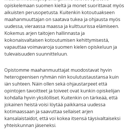
opiskelemaan suomen kieltä ja monet suorittavat myös
aikuisten perusopetusta. Kuitenkin kotoutuakseen
maahanmuuttajan on saatava tukea ja ohjausta myös
uudessa, vieraassa maassa ja kulttuurissa elämiseen.
Kokemus arjen taitojen hallinnasta ja
kokonaisvaltaisen kotoutumisen kehittymisestä,
vapauttaa voimavaroja suomen kielen opiskeluun ja
tulevaisuuden suunnitteluun.
Opistomme maahanmuuttajat muodostavat hyvin
heterogeenisen ryhmän niin koulutustaustansa kuin
iän suhteen. Näin ollen sekä ohjaustarpeet että
opintojen tavoitteet ja toiveet ovat kunkin opiskelijan
kohdalla hyvin yksilölliset. Kuitenkin on tärkeää, että
jokainen heistä voisi löytää paikkansa uudessa
kotimaassaan ja saavuttaa sellaiset arjen
kansalaistaidot, että voi kokea itsensä täysivaltaiseksi
yhteiskunnan jäseneksi.