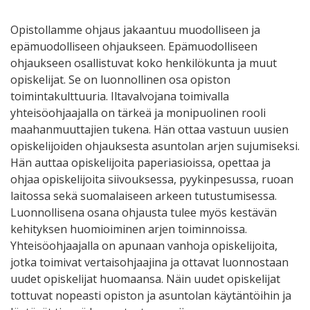
Opistollamme ohjaus jakaantuu muodolliseen ja
epämuodolliseen ohjaukseen. Epämuodolliseen
ohjaukseen osallistuvat koko henkilökunta ja muut
opiskelijat. Se on luonnollinen osa opiston
toimintakulttuuria. Iltavalvojana toimivalla
yhteisöohjaajalla on tärkeä ja monipuolinen rooli
maahanmuuttajien tukena. Hän ottaa vastuun uusien
opiskelijoiden ohjauksesta asuntolan arjen sujumiseksi.
Hän auttaa opiskelijoita paperiasioissa, opettaa ja
ohjaa opiskelijoita siivouksessa, pyykinpesussa, ruoan
laitossa sekä suomalaiseen arkeen tutustumisessa.
Luonnollisena osana ohjausta tulee myös kestävän
kehityksen huomioiminen arjen toiminnoissa.
Yhteisöohjaajalla on apunaan vanhoja opiskelijoita,
jotka toimivat vertaisohjaajina ja ottavat luonnostaan
uudet opiskelijat huomaansa. Näin uudet opiskelijat
tottuvat nopeasti opiston ja asuntolan käytäntöihin ja