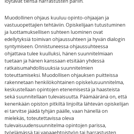
löytävät tiensä harrastusten pariin.
Muodollinen ohjaus kuuluu opinto-ohjaajan ja
vastuuopettajien tehtäviin. Opiskelijaan tutustuminen
ja luottamuksellisen suhteen luominen ovat
edellytyksiä toimivan ohjaussuhteen ja hyvän dialogin
syntymiseen. Onnistuneessa ohjaussuhteessa
ohjattava tulee kuulluksi, hänen suunnitelmiaan
tuetaan ja hänen kanssaan etsitään yhdessä
ratkaisumahdollisuuksia suunnitelmien
toteuttamiseksi. Muodollisen ohjauksen puitteissa
rakennetaan henkilökohtainen opiskelusuunnitelma,
keskustellaan opintojen etenemisestä ja haasteista
sekä suunnitellaan tulevaisuutta. Päämääränä on, että
kenenkään opiston pitkiltä linjoilta lähtevän opiskelijan
ei tarvitse jäädä tyhjän päälle, vaan hänellä on
mielekäs, toteutettavissa oleva
tulevaisuudensuunnitelma opintojen parissa,
työelämässä tai vapaaehtoistyön tai harrastusten