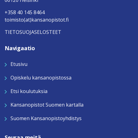
00120 Helsinki
+358 40 145 8464
toimisto(at)kansanopistot.fi
TIETOSUOJASELOSTEET
Navigaatio
Etusivu
Opiskelu kansanopistossa
Etsi koulutuksia
Kansanopistot Suomen kartalla
Suomen Kansanopistoyhdistys
Seuraa meitä