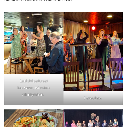
Laulukilpailu sai
kansanopistoväen
villiintymään.
Karaokea.