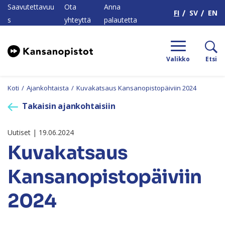
H
Saavutettavuu
Ota
Anna
FI
SV
EN
s
yhteyttä
palautetta
Valikko
Etsi
Koti
/
Ajankohtaista
/
Kuvakatsaus Kansanopistopäiviin 2024
Takaisin ajankohtaisiin
Uutiset | 19.06.2024
Kuvakatsaus
Kansanopistopäiviin
2024