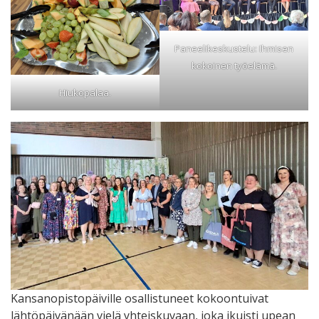
Paneelikeskustelu: Ihmisen
kokoinen työelämä.
Hiukopalaa.
Kansanopistopäiville osallistuneet kokoontuivat
lähtöpäivänään vielä yhteiskuvaan, joka ikuisti upean