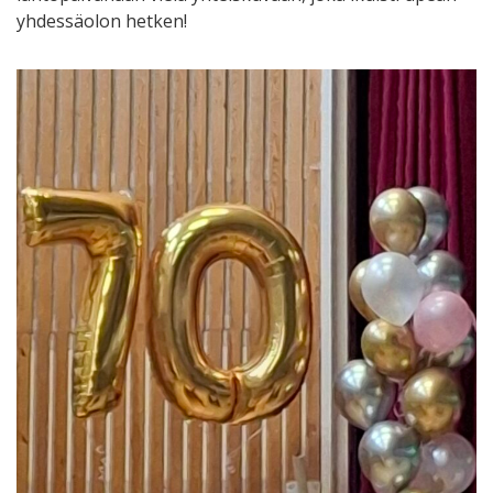
yhdessäolon hetken!