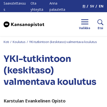
H
Saavutettavuu
Ota
Anna
FI
SV
EN
s
yhteyttä
palautetta
Valikko
Etsi
Koti
/
Koulutus
/
YKI-tutkintoon (keskitaso) valmentava koulutus
YKI-tutkintoon
(keskitaso)
valmentava koulutus
Karstulan Evankelinen Opisto