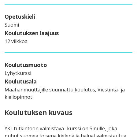
Opetuskieli
Suomi
Koulutuksen laajuus
12 viikkoa
Koulutusmuoto
Lyhytkurssi
Koulutusala
Maahanmuuttajille suunnattu koulutus, Viestintä- ja
kieliopinnot
Koulutuksen kuvaus
YKI-tutkintoon valmistava -kurssi on Sinulle, joka
puhut suomea toisena kielenä ja haluat valmistautua