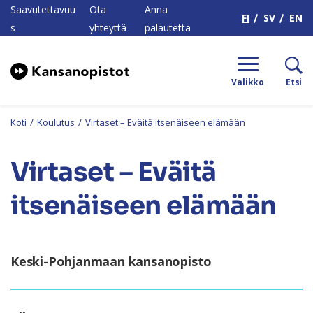
H
Saavutettavuu
Ota
Anna
FI
SV
EN
s
yhteyttä
palautetta
Valikko
Etsi
Koti
/
Koulutus
/
Virtaset – Eväitä itsenäiseen elämään
Virtaset – Eväitä
itsenäiseen elämään
Keski-Pohjanmaan kansanopisto