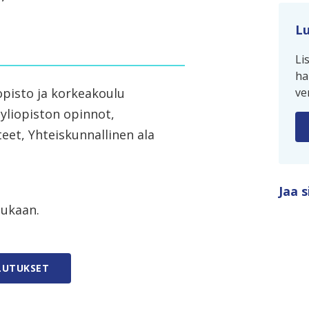
Lu
Li
ha
opisto ja korkeakoulu
ve
yliopiston opinnot,
teet, Yhteiskunnallinen ala
Jaa s
mukaan.
LUTUKSET