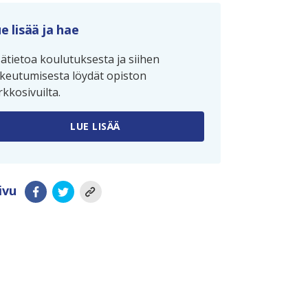
e lisää ja hae
sätietoa koulutuksesta ja siihen
keutumisesta löydät opiston
rkkosivuilta.
LUE LISÄÄ
ivu