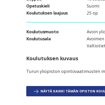
Opetuskieli
Suomi
Koulutuksen laajuus
25 op
Koulutusmuoto
Avoin yli
Koulutusala
Avoimen 
Valtiotie
Koulutuksen kuvaus
Turun yliopiston opintovaatimusten 
NÄYTÄ KAIKKI TÄMÄN OPISTON KOU