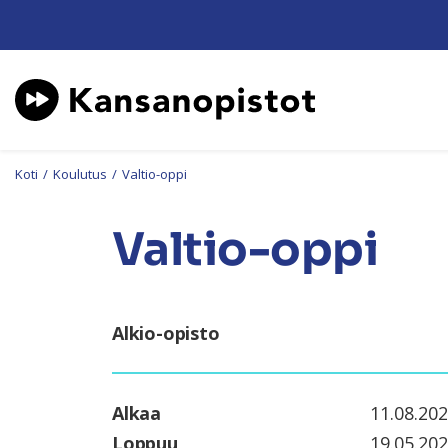
Koti
/
Koulutus
/
Valtio-oppi
Valtio-oppi
Alkio-opisto
Alkaa
11.08.20
Loppuu
19.05.20