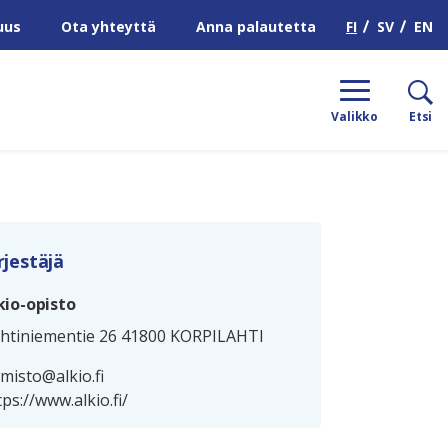
H
FI
SV
EN
uus
Ota yhteyttä
Anna palautetta
Valikko
Etsi
rjestäjä
kio-opisto
htiniementie 26 41800 KORPILAHTI
imisto@alkio.fi
tps://www.alkio.fi/