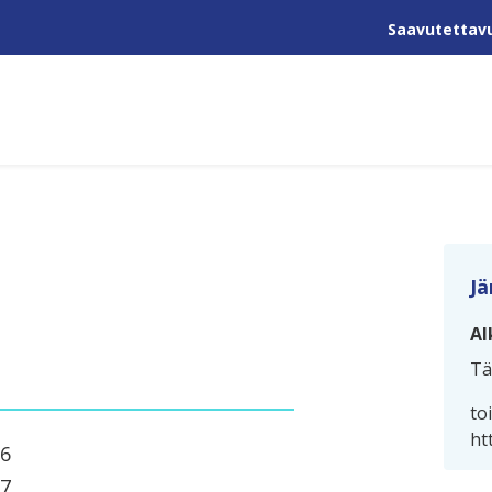
Saavutettav
Jä
Al
Tä
to
ht
26
27