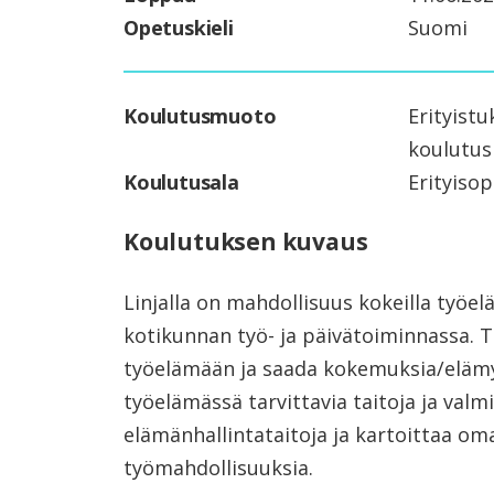
Opetuskieli
Suomi
Koulutusmuoto
Erityistu
koulutus
Koulutusala
Erityiso
Koulutuksen kuvaus
Linjalla on mahdollisuus kokeilla työe
kotikunnan työ- ja päivätoiminnassa. T
työelämään ja saada kokemuksia/elämy
työelämässä tarvittavia taitoja ja valm
elämänhallintataitoja ja kartoittaa o
työmahdollisuuksia.