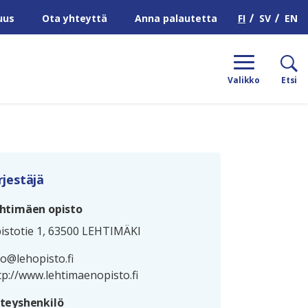
H
FI
SV
EN
uus
Ota yhteyttä
Anna palautetta
Valikko
Etsi
rjestäjä
htimäen opisto
istotie 1, 63500 LEHTIMÄKI
fo@lehopisto.fi
tp://www.lehtimaenopisto.fi
teyshenkilö