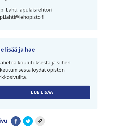
rpi Lahti, apulaisrehtori
rpi.lahti@lehopisto.fi
e lisää ja hae
sätietoa koulutuksesta ja siihen
keutumisesta löydät opiston
rkkosivuilta.
LUE LISÄÄ
ivu