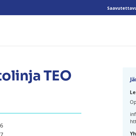
Saavutettav
olinja TEO
Jä
Le
Op
in
ht
26
Yh
27