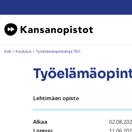
Koti
/
Koulutus
/
Työelämäopintolinja TEO
Työelämäopint
Lehtimäen opisto
Alkaa
02.08.20
Loppuu
11.06.20