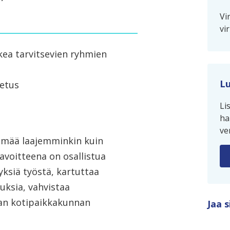
Vi
vi
kea tarvitsevien ryhmien
Lu
petus
Li
ha
ve
lämää laajemminkin kuin
avoitteena on osallistua
ksiä työstä, kartuttaa
iuksia, vahvistaa
man kotipaikkakunnan
Jaa s