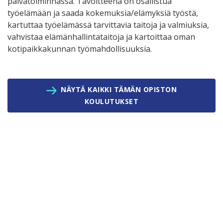
päivätoiminnassa. Tavoitteena on osallistua
työelämään ja saada kokemuksia/elämyksiä työstä,
kartuttaa työelämässä tarvittavia taitoja ja valmiuksia,
vahvistaa elämänhallintataitoja ja kartoittaa oman
kotipaikkakunnan työmahdollisuuksia.
NÄYTÄ KAIKKI TÄMÄN OPISTON
KOULUTUKSET