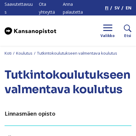
H
Saavutettavuu
Ota
Anna
FI
SV
EN
s
yhteyttä
palautetta
Valikko
Etsi
Koti
/
Koulutus
/
Tutkintokoulutukseen valmentava koulutus
Tutkintokoulutukseen
valmentava koulutus
Linnasmäen opisto