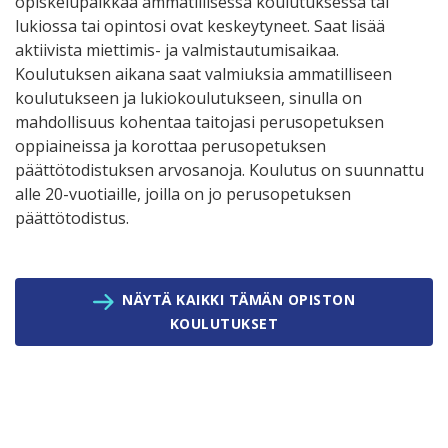
opiskelupaikkaa ammatillisessa koulutuksessa tai
lukiossa tai opintosi ovat keskeytyneet. Saat lisää
aktiivista miettimis- ja valmistautumisaikaa.
Koulutuksen aikana saat valmiuksia ammatilliseen
koulutukseen ja lukiokoulutukseen, sinulla on
mahdollisuus kohentaa taitojasi perusopetuksen
oppiaineissa ja korottaa perusopetuksen
päättötodistuksen arvosanoja. Koulutus on suunnattu
alle 20-vuotiaille, joilla on jo perusopetuksen
päättötodistus.
NÄYTÄ KAIKKI TÄMÄN OPISTON
KOULUTUKSET