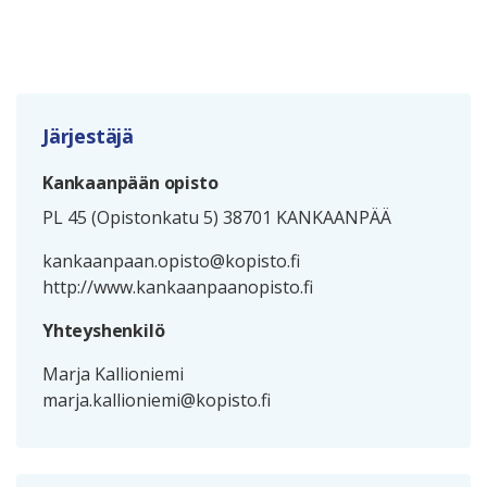
Järjestäjä
Kankaanpään opisto
PL 45 (Opistonkatu 5) 38701 KANKAANPÄÄ
kankaanpaan.opisto@kopisto.fi
http://www.kankaanpaanopisto.fi
Yhteyshenkilö
Marja Kallioniemi
marja.kallioniemi@kopisto.fi