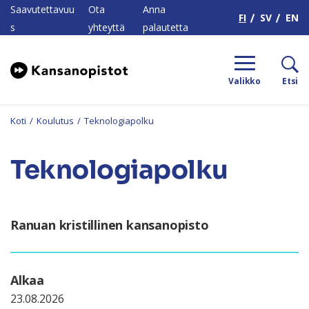
H
Saavutettavuu
Ota
Anna
FI
SV
EN
s
yhteyttä
palautetta
Valikko
Etsi
Koti
/
Koulutus
/
Teknologiapolku
Teknologiapolku
Ranuan kristillinen kansanopisto
Alkaa
23.08.2026