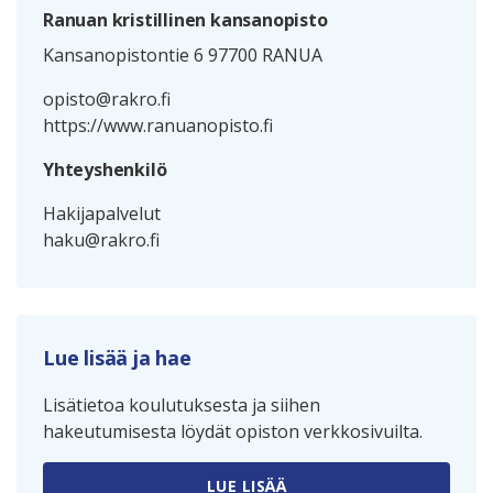
Ranuan kristillinen kansanopisto
Kansanopistontie 6 97700 RANUA
opisto@rakro.fi
https://www.ranuanopisto.fi
Yhteyshenkilö
Hakijapalvelut
haku@rakro.fi
Lue lisää ja hae
Lisätietoa koulutuksesta ja siihen
hakeutumisesta löydät opiston verkkosivuilta.
LUE LISÄÄ