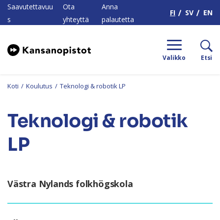
H
Saavutettavuu
Ota
Anna
FI
SV
EN
s
yhteyttä
palautetta
Valikko
Etsi
Koti
/
Koulutus
/
Teknologi & robotik LP
Teknologi & robotik
LP
Västra Nylands folkhögskola