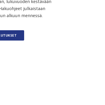
vaan, lukuvuoden kestävään
Hakuohjeet julkaistaan
kuun alkuun mennessä.
LUTUKSET