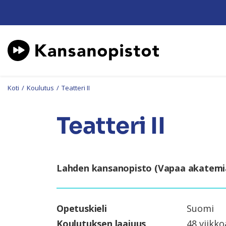
Koti
/
Koulutus
/
Teatteri II
Teatteri II
Lahden kansanopisto (Vapaa akatemi
Opetuskieli
Suomi
Koulutuksen laajuus
48 viikko