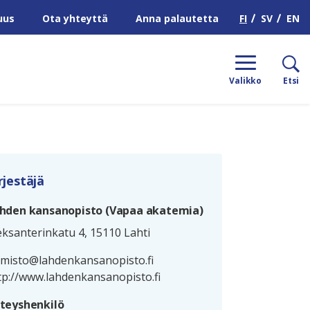
H
FI
SV
EN
uus
Ota yhteyttä
Anna palautetta
Valikko
Etsi
rjestäjä
hden kansanopisto (Vapaa akatemia)
eksanterinkatu 4, 15110 Lahti
imisto@lahdenkansanopisto.fi
tp://www.lahdenkansanopisto.fi
teyshenkilö