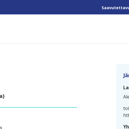
Saavutettav
Jä
La
a)
Al
to
ht
Yh
a