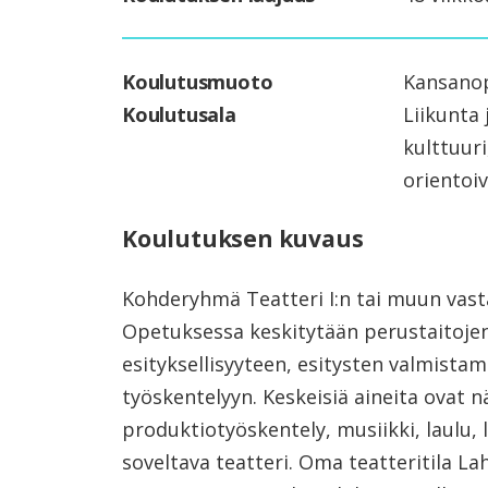
Koulutusmuoto
Kansanop
Koulutusala
Liikunta 
kulttuuri
orientoi
Koulutuksen kuvaus
Kohderyhmä Teatteri I:n tai muun vas
Opetuksessa keskitytään perustaitojen
esityksellisyyteen, esitysten valmista
työskentelyyn. Keskeisiä aineita ovat nä
produktiotyöskentely, musiikki, laulu, 
soveltava teatteri. Oma teatteritila L