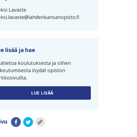
eksi Lavaste
eksi.lavaste@lahdenkansanopisto.fi
e lisää ja hae
sätietoa koulutuksesta ja siihen
keutumisesta löydät opiston
rkkosivuilta.
LUE LISÄÄ
ivu