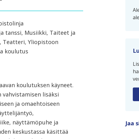
Al
al
istolinja
ja tanssi, Musiikki, Taiteet ja
, Teatteri, Yliopistoon
Lu
va koulutus
Li
ha
ve
taavan koulutuksen käyneet.
 vahvistamisen lisäksi
miseen ja omaehtoiseen
yttelijäntyö,
liike, näyttämöpuhe ja
Jaa s
ahden keskustassa käsittää