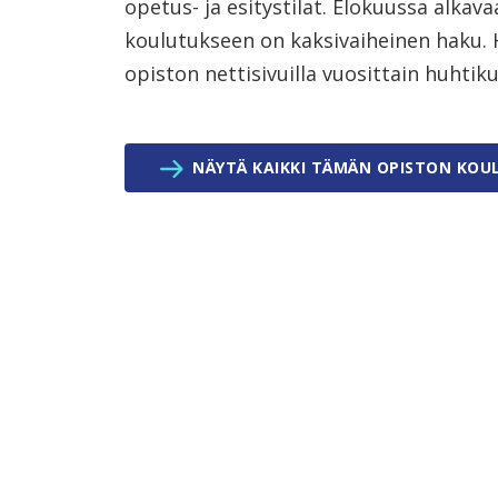
opetus- ja esitystilat. Elokuussa alka
koulutukseen on kaksivaiheinen haku. 
opiston nettisivuilla vuosittain huhti
NÄYTÄ KAIKKI TÄMÄN OPISTON KOU