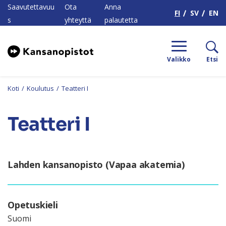
H
Saavutettavuu
Ota
Anna
FI
SV
EN
s
yhteyttä
palautetta
Valikko
Etsi
Koti
/
Koulutus
/
Teatteri I
Teatteri I
Lahden kansanopisto (Vapaa akatemia)
Opetuskieli
Suomi