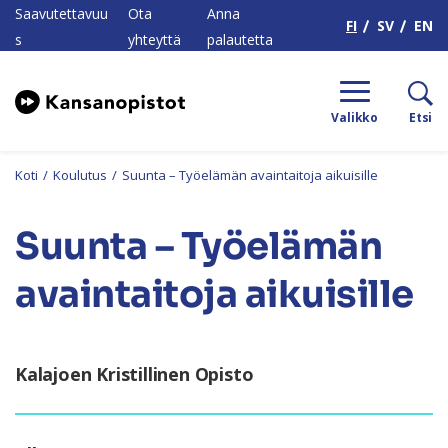
H
Saavutettavuu
Ota
Anna
FI
SV
EN
s
yhteyttä
palautetta
Valikko
Etsi
Koti
/
Koulutus
/
Suunta – Työelämän avaintaitoja aikuisille
Suunta – Työelämän
avaintaitoja aikuisille
Kalajoen Kristillinen Opisto