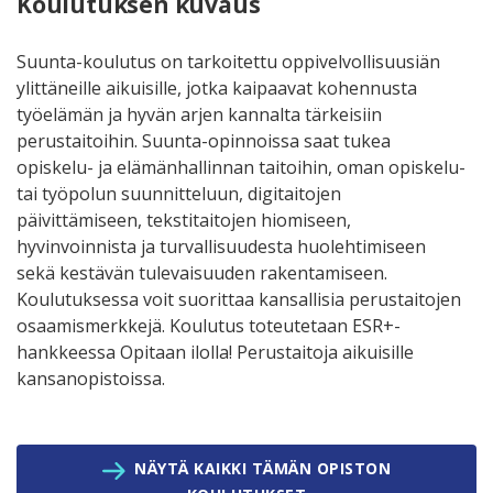
Koulutuksen kuvaus
Suunta-koulutus on tarkoitettu oppivelvollisuusiän
ylittäneille aikuisille, jotka kaipaavat kohennusta
työelämän ja hyvän arjen kannalta tärkeisiin
perustaitoihin. Suunta-opinnoissa saat tukea
opiskelu- ja elämänhallinnan taitoihin, oman opiskelu-
tai työpolun suunnitteluun, digitaitojen
päivittämiseen, tekstitaitojen hiomiseen,
hyvinvoinnista ja turvallisuudesta huolehtimiseen
sekä kestävän tulevaisuuden rakentamiseen.
Koulutuksessa voit suorittaa kansallisia perustaitojen
osaamismerkkejä. Koulutus toteutetaan ESR+-
hankkeessa Opitaan ilolla! Perustaitoja aikuisille
kansanopistoissa.
NÄYTÄ KAIKKI TÄMÄN OPISTON