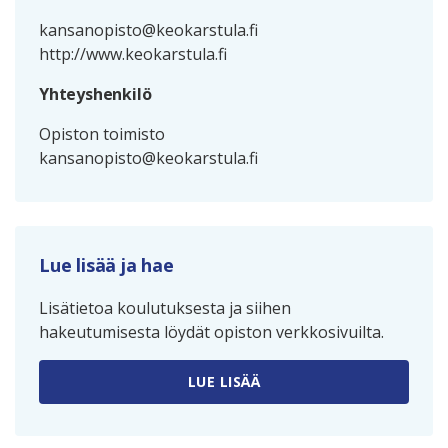
kansanopisto@keokarstula.fi
http://www.keokarstula.fi
Yhteyshenkilö
Opiston toimisto
kansanopisto@keokarstula.fi
Lue lisää ja hae
Lisätietoa koulutuksesta ja siihen
hakeutumisesta löydät opiston verkkosivuilta.
LUE LISÄÄ