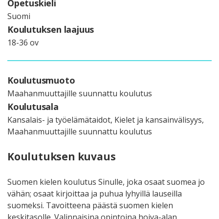
Opetuskieli
Suomi
Koulutuksen laajuus
18-36 ov
Koulutusmuoto
Maahanmuuttajille suunnattu koulutus
Koulutusala
Kansalais- ja työelämätaidot, Kielet ja kansainvälisyys,
Maahanmuuttajille suunnattu koulutus
Koulutuksen kuvaus
Suomen kielen koulutus Sinulle, joka osaat suomea jo
vähän; osaat kirjoittaa ja puhua lyhyillä lauseilla
suomeksi. Tavoitteena päästä suomen kielen
keskitasolle. Valinnaisina opintoina hoiva-alan,