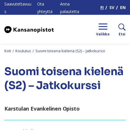
H
Saavutettavuu
Ota
Anna
FI
SV
EN
s
yhteyttä
palautetta
Valikko
Etsi
Koti
/
Koulutus
/
Suomi toisena kielenä (S2) – Jatkokurssi
Suomi toisena kielenä
(S2) – Jatkokurssi
Karstulan Evankelinen Opisto