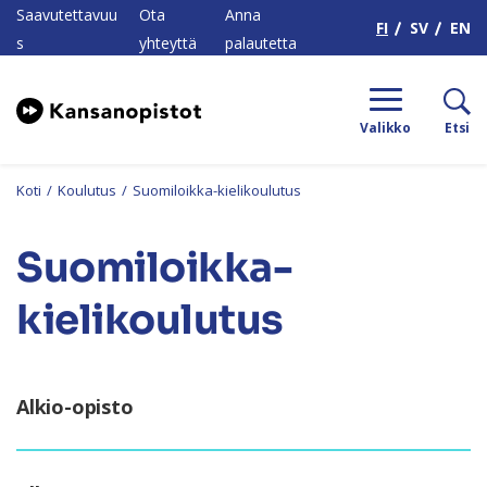
H
Saavutettavuu
Ota
Anna
FI
SV
EN
s
yhteyttä
palautetta
Valikko
Etsi
Koti
/
Koulutus
/
Suomiloikka-kielikoulutus
Suomiloikka-
kielikoulutus
Alkio-opisto