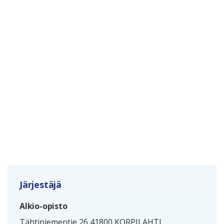
Järjestäjä
Alkio-opisto
Tähtiniementie 26 41800 KORPILAHTI