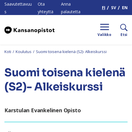
H
Saavutettavuu
Ota
Anna
FI
SV
EN
s
yhteyttä
palautetta
Valikko
Etsi
Koti
/
Koulutus
/
Suomi toisena kielenä (S2)- Alkeiskurssi
Suomi toisena kielenä
(S2)- Alkeiskurssi
Karstulan Evankelinen Opisto