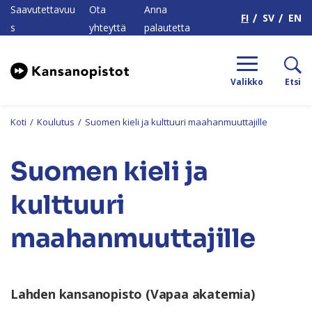
H
Saavutettavuu
Ota
Anna
FI
SV
EN
s
yhteyttä
palautetta
Valikko
Etsi
Koti
/
Koulutus
/
Suomen kieli ja kulttuuri maahanmuuttajille
Suomen kieli ja
kulttuuri
maahanmuuttajille
Lahden kansanopisto (Vapaa akatemia)