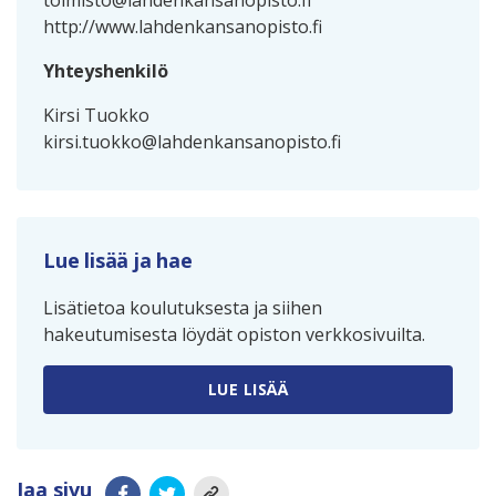
toimisto@lahdenkansanopisto.fi
http://www.lahdenkansanopisto.fi
Yhteyshenkilö
Kirsi Tuokko
kirsi.tuokko@lahdenkansanopisto.fi
Lue lisää ja hae
Lisätietoa koulutuksesta ja siihen
hakeutumisesta löydät opiston verkkosivuilta.
LUE LISÄÄ
Jaa sivu