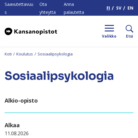
H
Saavutettavuu
Ota
Anna
FI
SV
EN
s
yhteyttä
palautetta
Valikko
Etsi
Koti
/
Koulutus
/
Sosiaalipsykologia
Sosiaalipsykologia
Alkio-opisto
Alkaa
11.08.2026