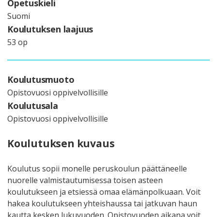
Opetuskieli
Suomi
Koulutuksen laajuus
53 op
Koulutusmuoto
Opistovuosi oppivelvollisille
Koulutusala
Opistovuosi oppivelvollisille
Koulutuksen kuvaus
Koulutus sopii monelle peruskoulun päättäneelle
nuorelle valmistautumisessa toisen asteen
koulutukseen ja etsiessä omaa elämänpolkuaan. Voit
hakea koulutukseen yhteishaussa tai jatkuvan haun
kautta kesken lukuvuoden. Opistovuoden aikana voit