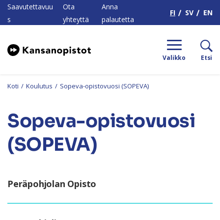
H
Saavutettavuu
Ota
Anna
FI
SV
EN
s
yhteyttä
palautetta
Valikko
Etsi
Koti
/
Koulutus
/
Sopeva-opistovuosi (SOPEVA)
Sopeva-opistovuosi
(SOPEVA)
Peräpohjolan Opisto